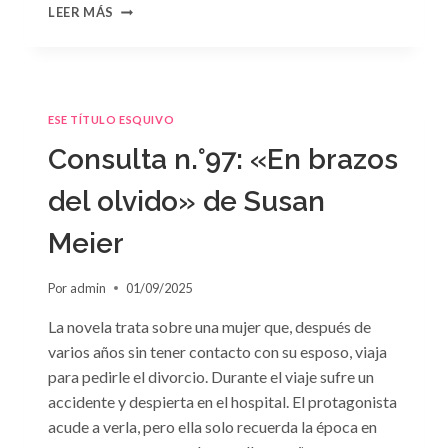
CONSULTA
LEER MÁS
N.
°98:
«SÓLO
CUESTIÓN
DE
ESE TÍTULO ESQUIVO
NEGOCIOS»
DE
Consulta n.°97: «En brazos
SARA
CRAVEN
del olvido» de Susan
Meier
Por
admin
01/09/2025
La novela trata sobre una mujer que, después de
varios años sin tener contacto con su esposo, viaja
para pedirle el divorcio. Durante el viaje sufre un
accidente y despierta en el hospital. El protagonista
acude a verla, pero ella solo recuerda la época en