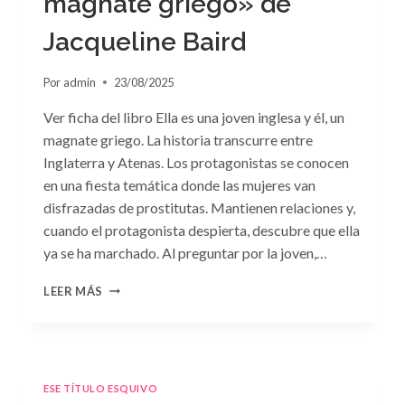
magnate griego» de
Jacqueline Baird
Por
admin
23/08/2025
Ver ficha del libro Ella es una joven inglesa y él, un
magnate griego. La historia transcurre entre
Inglaterra y Atenas. Los protagonistas se conocen
en una fiesta temática donde las mujeres van
disfrazadas de prostitutas. Mantienen relaciones y,
cuando el protagonista despierta, descubre que ella
ya se ha marchado. Al preguntar por la joven,…
CONSULTA
LEER MÁS
N.
°93:
«EL
HIJO
DEL
ESE TÍTULO ESQUIVO
MAGNATE