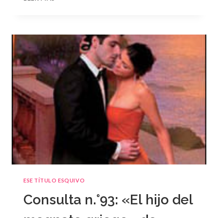
N.
°94
ESE TÍTULO ESQUIVO
Consulta n.°93: «El hijo del