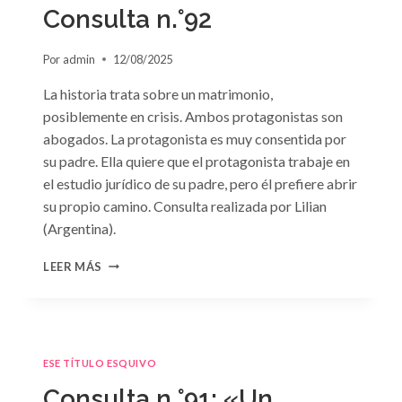
GRIEGO»
Consulta n.°92
DE
JACQUELINE
Por
admin
12/08/2025
BAIRD
La historia trata sobre un matrimonio,
posiblemente en crisis. Ambos protagonistas son
abogados. La protagonista es muy consentida por
su padre. Ella quiere que el protagonista trabaje en
el estudio jurídico de su padre, pero él prefiere abrir
su propio camino. Consulta realizada por Lilian
(Argentina).
CONSULTA
LEER MÁS
N.
°92
ESE TÍTULO ESQUIVO
Consulta n.°91: «Un