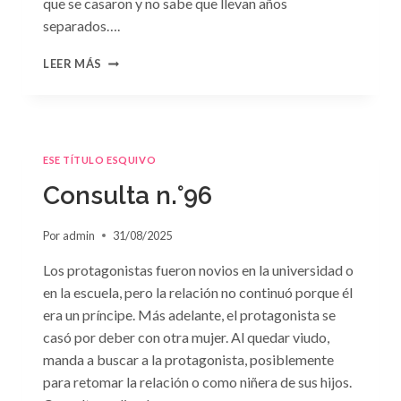
que se casaron y no sabe que llevan años
separados….
CONSULTA
LEER MÁS
N.
°97:
«EN
BRAZOS
DEL
ESE TÍTULO ESQUIVO
OLVIDO»
DE
Consulta n.°96
SUSAN
MEIER
Por
admin
31/08/2025
Los protagonistas fueron novios en la universidad o
en la escuela, pero la relación no continuó porque él
era un príncipe. Más adelante, el protagonista se
casó por deber con otra mujer. Al quedar viudo,
manda a buscar a la protagonista, posiblemente
para retomar la relación o como niñera de sus hijos.