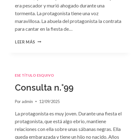
era pescador y murió ahogado durante una
tormenta. La protagonista tiene una voz
maravillosa. La abuela del protagonista la contrata
para cantar en la fiesta de…
CONSULTA
LEER MÁS
N.
°100:
«BODA
DE
CONVENIENCIA»
ESE TÍTULO ESQUIVO
DE
EMMA
Consulta n.°99
DARCY
Por
admin
12/09/2025
La protagonista es muy joven. Durante una fiesta el
protagonista, que está algo ebrio, mantiene
relaciones con ella sobre unas sábanas negras. Ella
queda embarazada y tiene un hijo no nacido. Años