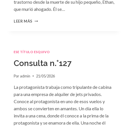
trastorno desde la muerte de su hijo pequeño, Ethan,
que murió ahogado. Él se…
CONSULTA
LEER MÁS
N.
°128:
«DIFÍCIL
DECISIÓN»
DE
ESE TÍTULO ESQUIVO
JANET
DAILEY
Consulta n.°127
Por
admin
21/05/2026
La protagonista trabaja como tripulante de cabina
para una empresa de alquiler de jets privados.
Conoce al protagonista en uno de esos vuelos y
ambos se convierten en amantes. Un día ella lo
invita a una cena, donde él conoce a la prima de la
protagonista y se enamora de ella. Una noche él