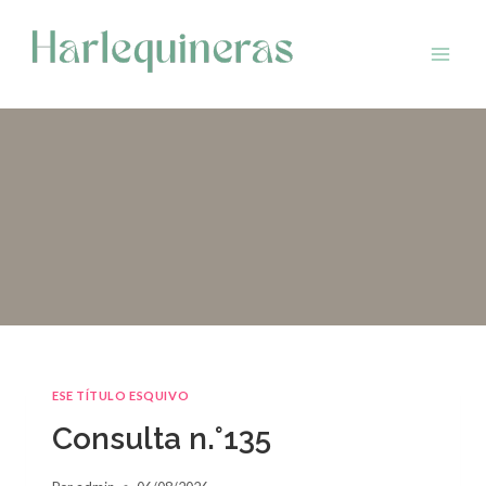
Saltar
al
contenido
ESE TÍTULO ESQUIVO
Consulta n.°135