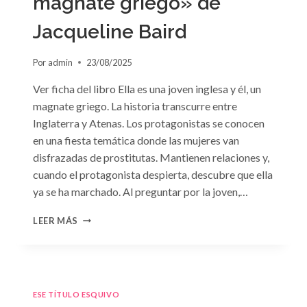
magnate griego» de
Jacqueline Baird
Por
admin
23/08/2025
Ver ficha del libro Ella es una joven inglesa y él, un
magnate griego. La historia transcurre entre
Inglaterra y Atenas. Los protagonistas se conocen
en una fiesta temática donde las mujeres van
disfrazadas de prostitutas. Mantienen relaciones y,
cuando el protagonista despierta, descubre que ella
ya se ha marchado. Al preguntar por la joven,…
CONSULTA
LEER MÁS
N.
°93:
«EL
HIJO
DEL
ESE TÍTULO ESQUIVO
MAGNATE