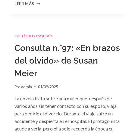
CONSULTA
LEER MÁS
N.
°98:
«SÓLO
CUESTIÓN
DE
ESE TÍTULO ESQUIVO
NEGOCIOS»
DE
Consulta n.°97: «En brazos
SARA
CRAVEN
del olvido» de Susan
Meier
Por
admin
01/09/2025
La novela trata sobre una mujer que, después de
varios años sin tener contacto con su esposo, viaja
para pedirle el divorcio. Durante el viaje sufre un
accidente y despierta en el hospital. El protagonista
acude a verla, pero ella solo recuerda la época en