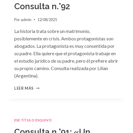
GRIEGO»
Consulta n.°92
DE
JACQUELINE
Por
admin
12/08/2025
BAIRD
La historia trata sobre un matrimonio,
posiblemente en crisis. Ambos protagonistas son
abogados. La protagonista es muy consentida por
su padre. Ella quiere que el protagonista trabaje en
el estudio jurídico de su padre, pero él prefiere abrir
su propio camino. Consulta realizada por Lilian
(Argentina).
CONSULTA
LEER MÁS
N.
°92
ESE TÍTULO ESQUIVO
Consulta n.°91: «Un