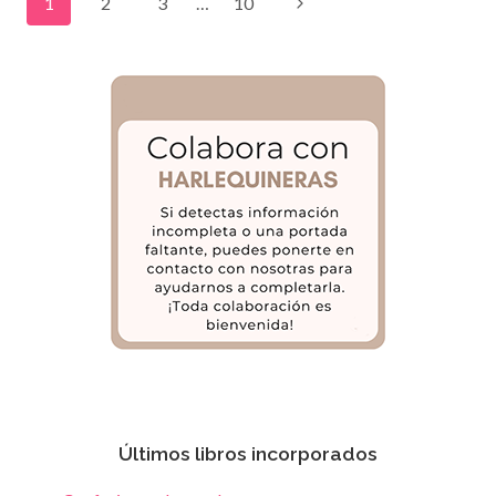
Navegación
Siguiente
1
2
3
…
10
EN
MI
de
página
LECHO»
DE
página
JANET
DAILEY
Últimos libros incorporados