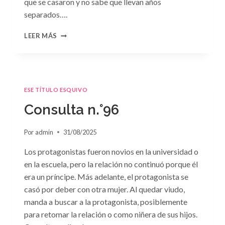
que se casaron y no sabe que llevan años
separados….
CONSULTA
LEER MÁS
N.
°97:
«EN
BRAZOS
DEL
ESE TÍTULO ESQUIVO
OLVIDO»
DE
Consulta n.°96
SUSAN
MEIER
Por
admin
31/08/2025
Los protagonistas fueron novios en la universidad o
en la escuela, pero la relación no continuó porque él
era un príncipe. Más adelante, el protagonista se
casó por deber con otra mujer. Al quedar viudo,
manda a buscar a la protagonista, posiblemente
para retomar la relación o como niñera de sus hijos.