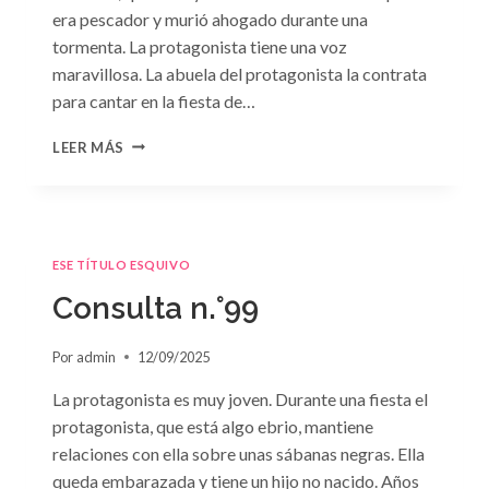
era pescador y murió ahogado durante una
tormenta. La protagonista tiene una voz
maravillosa. La abuela del protagonista la contrata
para cantar en la fiesta de…
CONSULTA
LEER MÁS
N.
°100:
«BODA
DE
CONVENIENCIA»
ESE TÍTULO ESQUIVO
DE
EMMA
Consulta n.°99
DARCY
Por
admin
12/09/2025
La protagonista es muy joven. Durante una fiesta el
protagonista, que está algo ebrio, mantiene
relaciones con ella sobre unas sábanas negras. Ella
queda embarazada y tiene un hijo no nacido. Años