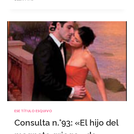
N.
°94
ESE TÍTULO ESQUIVO
Consulta n.°93: «El hijo del