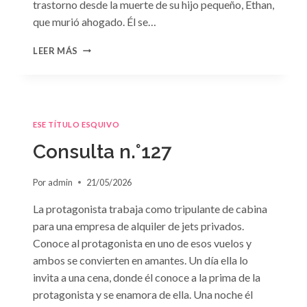
trastorno desde la muerte de su hijo pequeño, Ethan,
que murió ahogado. Él se…
CONSULTA
LEER MÁS
N.
°128:
«DIFÍCIL
DECISIÓN»
DE
ESE TÍTULO ESQUIVO
JANET
DAILEY
Consulta n.°127
Por
admin
21/05/2026
La protagonista trabaja como tripulante de cabina
para una empresa de alquiler de jets privados.
Conoce al protagonista en uno de esos vuelos y
ambos se convierten en amantes. Un día ella lo
invita a una cena, donde él conoce a la prima de la
protagonista y se enamora de ella. Una noche él