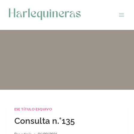
Saltar
al
contenido
ESE TÍTULO ESQUIVO
Consulta n.°135