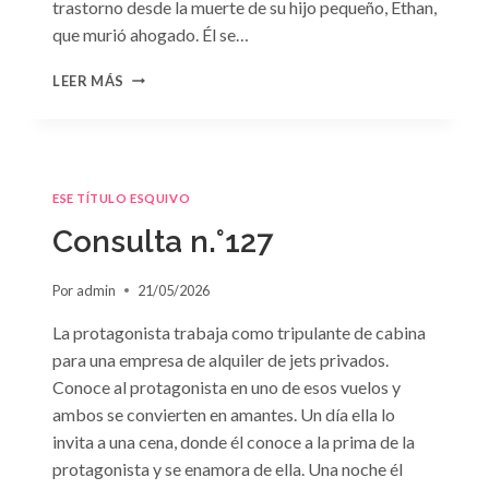
trastorno desde la muerte de su hijo pequeño, Ethan,
que murió ahogado. Él se…
CONSULTA
LEER MÁS
N.
°128:
«DIFÍCIL
DECISIÓN»
DE
ESE TÍTULO ESQUIVO
JANET
DAILEY
Consulta n.°127
Por
admin
21/05/2026
La protagonista trabaja como tripulante de cabina
para una empresa de alquiler de jets privados.
Conoce al protagonista en uno de esos vuelos y
ambos se convierten en amantes. Un día ella lo
invita a una cena, donde él conoce a la prima de la
protagonista y se enamora de ella. Una noche él