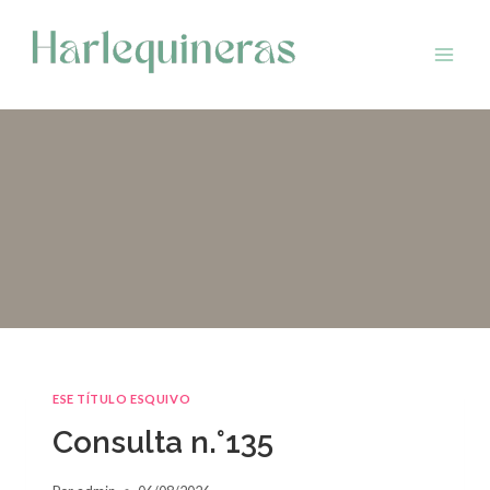
Saltar
al
contenido
ESE TÍTULO ESQUIVO
Consulta n.°135