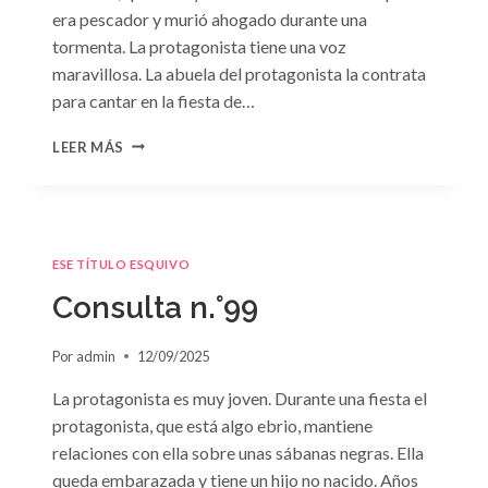
era pescador y murió ahogado durante una
tormenta. La protagonista tiene una voz
maravillosa. La abuela del protagonista la contrata
para cantar en la fiesta de…
CONSULTA
LEER MÁS
N.
°100:
«BODA
DE
CONVENIENCIA»
ESE TÍTULO ESQUIVO
DE
EMMA
Consulta n.°99
DARCY
Por
admin
12/09/2025
La protagonista es muy joven. Durante una fiesta el
protagonista, que está algo ebrio, mantiene
relaciones con ella sobre unas sábanas negras. Ella
queda embarazada y tiene un hijo no nacido. Años