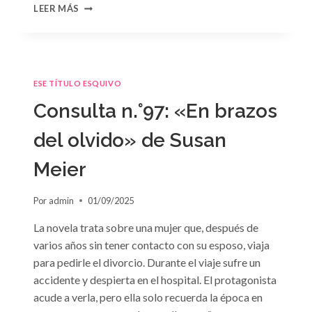
CONSULTA
LEER MÁS
N.
°98:
«SÓLO
CUESTIÓN
DE
ESE TÍTULO ESQUIVO
NEGOCIOS»
DE
Consulta n.°97: «En brazos
SARA
CRAVEN
del olvido» de Susan
Meier
Por
admin
01/09/2025
La novela trata sobre una mujer que, después de
varios años sin tener contacto con su esposo, viaja
para pedirle el divorcio. Durante el viaje sufre un
accidente y despierta en el hospital. El protagonista
acude a verla, pero ella solo recuerda la época en