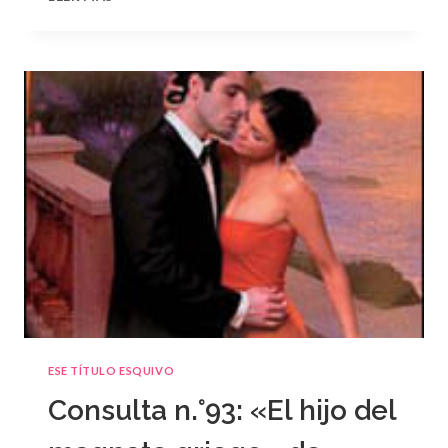
N.
°94
ESE TÍTULO ESQUIVO
Consulta n.°93: «El hijo del