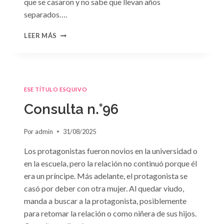
que se casaron y no sabe que llevan años
separados….
CONSULTA
LEER MÁS
N.
°97:
«EN
BRAZOS
DEL
ESE TÍTULO ESQUIVO
OLVIDO»
DE
Consulta n.°96
SUSAN
MEIER
Por
admin
31/08/2025
Los protagonistas fueron novios en la universidad o
en la escuela, pero la relación no continuó porque él
era un príncipe. Más adelante, el protagonista se
casó por deber con otra mujer. Al quedar viudo,
manda a buscar a la protagonista, posiblemente
para retomar la relación o como niñera de sus hijos.