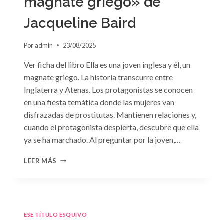
magnate griego» de
Jacqueline Baird
Por
admin
23/08/2025
Ver ficha del libro Ella es una joven inglesa y él, un
magnate griego. La historia transcurre entre
Inglaterra y Atenas. Los protagonistas se conocen
en una fiesta temática donde las mujeres van
disfrazadas de prostitutas. Mantienen relaciones y,
cuando el protagonista despierta, descubre que ella
ya se ha marchado. Al preguntar por la joven,…
CONSULTA
LEER MÁS
N.
°93:
«EL
HIJO
DEL
ESE TÍTULO ESQUIVO
MAGNATE