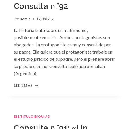
GRIEGO»
Consulta n.°92
DE
JACQUELINE
Por
admin
12/08/2025
BAIRD
La historia trata sobre un matrimonio,
posiblemente en crisis. Ambos protagonistas son
abogados. La protagonista es muy consentida por
su padre. Ella quiere que el protagonista trabaje en
el estudio jurídico de su padre, pero él prefiere abrir
su propio camino. Consulta realizada por Lilian
(Argentina).
CONSULTA
LEER MÁS
N.
°92
ESE TÍTULO ESQUIVO
Consulta n.°91: «Un