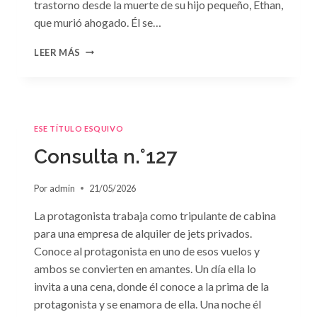
trastorno desde la muerte de su hijo pequeño, Ethan,
que murió ahogado. Él se…
CONSULTA
LEER MÁS
N.
°128:
«DIFÍCIL
DECISIÓN»
DE
ESE TÍTULO ESQUIVO
JANET
DAILEY
Consulta n.°127
Por
admin
21/05/2026
La protagonista trabaja como tripulante de cabina
para una empresa de alquiler de jets privados.
Conoce al protagonista en uno de esos vuelos y
ambos se convierten en amantes. Un día ella lo
invita a una cena, donde él conoce a la prima de la
protagonista y se enamora de ella. Una noche él