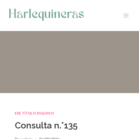
Saltar
al
contenido
ESE TÍTULO ESQUIVO
Consulta n.°135