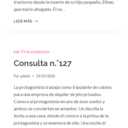
trastorno desde la muerte de su hijo pequeño, Ethan,
que murió ahogado. Él se…
CONSULTA
LEER MÁS
N.
°128:
«DIFÍCIL
DECISIÓN»
DE
ESE TÍTULO ESQUIVO
JANET
DAILEY
Consulta n.°127
Por
admin
21/05/2026
La protagonista trabaja como tripulante de cabina
para una empresa de alquiler de jets privados.
Conoce al protagonista en uno de esos vuelos y
ambos se convierten en amantes. Un día ella lo
invita a una cena, donde él conoce a la prima de la
protagonista y se enamora de ella. Una noche él