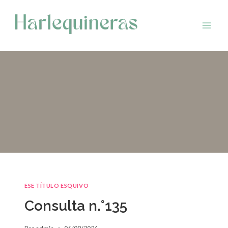
Saltar
al
contenido
ESE TÍTULO ESQUIVO
Consulta n.°135