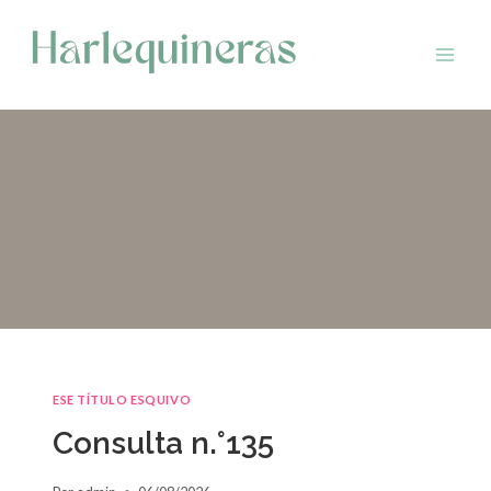
Saltar
al
contenido
ESE TÍTULO ESQUIVO
Consulta n.°135