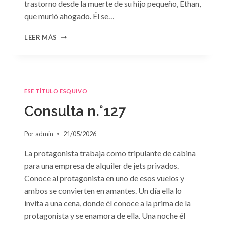
trastorno desde la muerte de su hijo pequeño, Ethan,
que murió ahogado. Él se…
CONSULTA
LEER MÁS
N.
°128:
«DIFÍCIL
DECISIÓN»
DE
ESE TÍTULO ESQUIVO
JANET
DAILEY
Consulta n.°127
Por
admin
21/05/2026
La protagonista trabaja como tripulante de cabina
para una empresa de alquiler de jets privados.
Conoce al protagonista en uno de esos vuelos y
ambos se convierten en amantes. Un día ella lo
invita a una cena, donde él conoce a la prima de la
protagonista y se enamora de ella. Una noche él