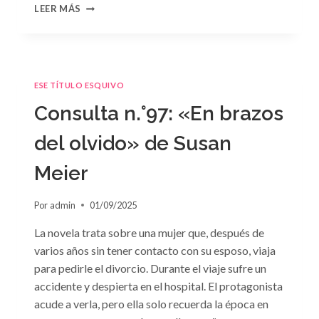
CONSULTA
LEER MÁS
N.
°98:
«SÓLO
CUESTIÓN
DE
ESE TÍTULO ESQUIVO
NEGOCIOS»
DE
Consulta n.°97: «En brazos
SARA
CRAVEN
del olvido» de Susan
Meier
Por
admin
01/09/2025
La novela trata sobre una mujer que, después de
varios años sin tener contacto con su esposo, viaja
para pedirle el divorcio. Durante el viaje sufre un
accidente y despierta en el hospital. El protagonista
acude a verla, pero ella solo recuerda la época en