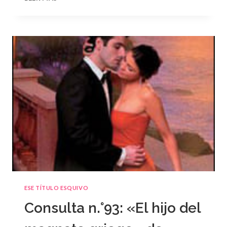
N.
°94
ESE TÍTULO ESQUIVO
Consulta n.°93: «El hijo del