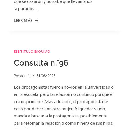
que se casaron y no sabe que llevan años
separados….
CONSULTA
LEER MÁS
N.
°97:
«EN
BRAZOS
DEL
ESE TÍTULO ESQUIVO
OLVIDO»
DE
Consulta n.°96
SUSAN
MEIER
Por
admin
31/08/2025
Los protagonistas fueron novios en la universidad o
en la escuela, pero la relación no continuó porque él
era un príncipe. Más adelante, el protagonista se
casó por deber con otra mujer. Al quedar viudo,
manda a buscar a la protagonista, posiblemente
para retomar la relación o como niñera de sus hijos.