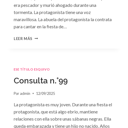
era pescador y murió ahogado durante una
tormenta. La protagonista tiene una voz
maravillosa. La abuela del protagonista la contrata
para cantar en la fiesta de…
CONSULTA
LEER MÁS
N.
°100:
«BODA
DE
CONVENIENCIA»
ESE TÍTULO ESQUIVO
DE
EMMA
Consulta n.°99
DARCY
Por
admin
12/09/2025
La protagonista es muy joven. Durante una fiesta el
protagonista, que está algo ebrio, mantiene
relaciones con ella sobre unas sábanas negras. Ella
queda embarazada y tiene un hijo no nacido. Años