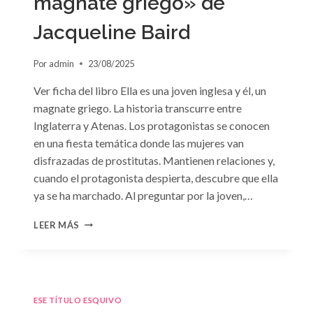
magnate griego» de
Jacqueline Baird
Por
admin
23/08/2025
Ver ficha del libro Ella es una joven inglesa y él, un
magnate griego. La historia transcurre entre
Inglaterra y Atenas. Los protagonistas se conocen
en una fiesta temática donde las mujeres van
disfrazadas de prostitutas. Mantienen relaciones y,
cuando el protagonista despierta, descubre que ella
ya se ha marchado. Al preguntar por la joven,…
CONSULTA
LEER MÁS
N.
°93:
«EL
HIJO
DEL
ESE TÍTULO ESQUIVO
MAGNATE