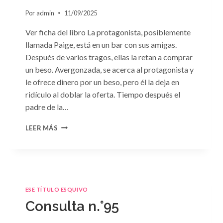
Por
admin
11/09/2025
Ver ficha del libro La protagonista, posiblemente
llamada Paige, está en un bar con sus amigas.
Después de varios tragos, ellas la retan a comprar
un beso. Avergonzada, se acerca al protagonista y
le ofrece dinero por un beso, pero él la deja en
ridículo al doblar la oferta. Tiempo después el
padre de la…
CONSULTA
LEER MÁS
N.
°98:
«SÓLO
CUESTIÓN
DE
NEGOCIOS»
ESE TÍTULO ESQUIVO
DE
Consulta n.°95
SARA
CRAVEN