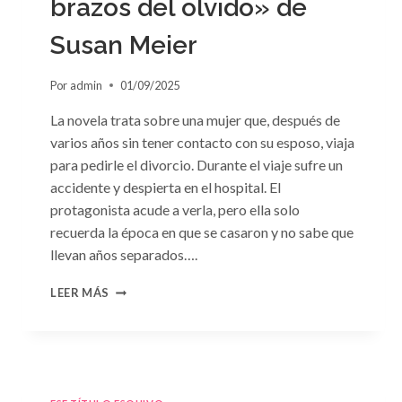
brazos del olvido» de
Susan Meier
Por
admin
01/09/2025
La novela trata sobre una mujer que, después de
varios años sin tener contacto con su esposo, viaja
para pedirle el divorcio. Durante el viaje sufre un
accidente y despierta en el hospital. El
protagonista acude a verla, pero ella solo
recuerda la época en que se casaron y no sabe que
llevan años separados….
CONSULTA
LEER MÁS
N.
°97:
«EN
BRAZOS
DEL
OLVIDO»