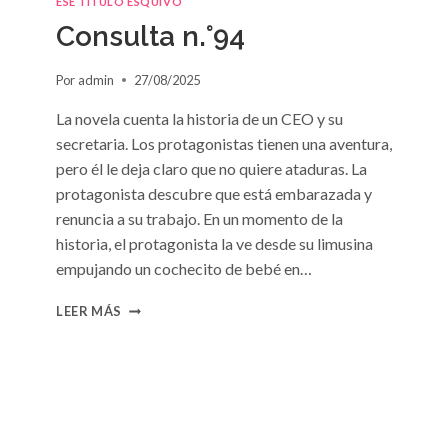
ESE TÍTULO ESQUIVO
DE
Consulta n.°94
SUSAN
MEIER
Por
admin
27/08/2025
La novela cuenta la historia de un CEO y su
secretaria. Los protagonistas tienen una aventura,
pero él le deja claro que no quiere ataduras. La
protagonista descubre que está embarazada y
renuncia a su trabajo. En un momento de la
historia, el protagonista la ve desde su limusina
empujando un cochecito de bebé en…
CONSULTA
LEER MÁS
N.
°94