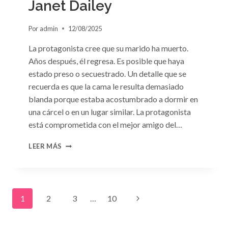
Janet Dailey
Por
admin
12/08/2025
La protagonista cree que su marido ha muerto.
Años después, él regresa. Es posible que haya
estado preso o secuestrado. Un detalle que se
recuerda es que la cama le resulta demasiado
blanda porque estaba acostumbrado a dormir en
una cárcel o en un lugar similar. La protagonista
está comprometida con el mejor amigo del…
CONSULTA
LEER MÁS
N.
°91:
«UN
EXTRAÑO
Navegación
EN
Siguiente
1
2
3
…
10
MI
LECHO»
de
página
DE