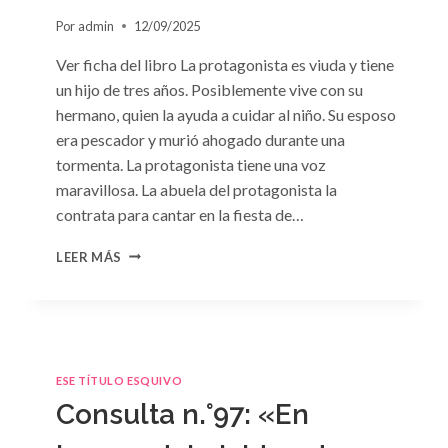
Por
admin
12/09/2025
Ver ficha del libro La protagonista es viuda y tiene
un hijo de tres años. Posiblemente vive con su
hermano, quien la ayuda a cuidar al niño. Su esposo
era pescador y murió ahogado durante una
tormenta. La protagonista tiene una voz
maravillosa. La abuela del protagonista la
contrata para cantar en la fiesta de…
CONSULTA
LEER MÁS
N.
°100:
«BODA
DE
CONVENIENCIA»
DE
ESE TÍTULO ESQUIVO
EMMA
Consulta n.°97: «En
DARCY