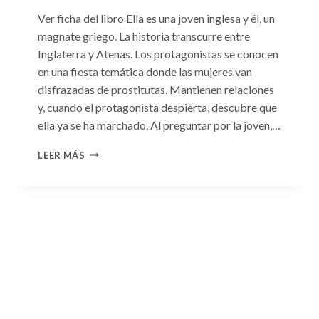
Ver ficha del libro Ella es una joven inglesa y él, un
magnate griego. La historia transcurre entre
Inglaterra y Atenas. Los protagonistas se conocen
en una fiesta temática donde las mujeres van
disfrazadas de prostitutas. Mantienen relaciones
y, cuando el protagonista despierta, descubre que
ella ya se ha marchado. Al preguntar por la joven,…
CONSULTA
LEER MÁS
N.
°93:
«EL
HIJO
DEL
MAGNATE
GRIEGO»
DE
JACQUELINE
BAIRD