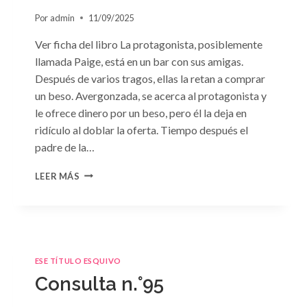
Por
admin
11/09/2025
Ver ficha del libro La protagonista, posiblemente
llamada Paige, está en un bar con sus amigas.
Después de varios tragos, ellas la retan a comprar
un beso. Avergonzada, se acerca al protagonista y
le ofrece dinero por un beso, pero él la deja en
ridículo al doblar la oferta. Tiempo después el
padre de la…
CONSULTA
LEER MÁS
N.
°98:
«SÓLO
CUESTIÓN
DE
NEGOCIOS»
ESE TÍTULO ESQUIVO
DE
Consulta n.°95
SARA
CRAVEN