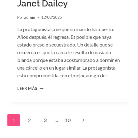
Janet Dailey
Por
admin
12/08/2025
La protagonista cree que su marido ha muerto.
Años después, él regresa. Es posible que haya
estado preso o secuestrado. Un detalle que se
recuerda es que la cama le resulta demasiado
blanda porque estaba acostumbrado a dormir en
una cárcel o en un lugar similar. La protagonista
está comprometida con el mejor amigo del…
CONSULTA
LEER MÁS
N.
°91:
«UN
EXTRAÑO
Navegación
EN
Siguiente
1
2
3
…
10
MI
LECHO»
de
página
DE