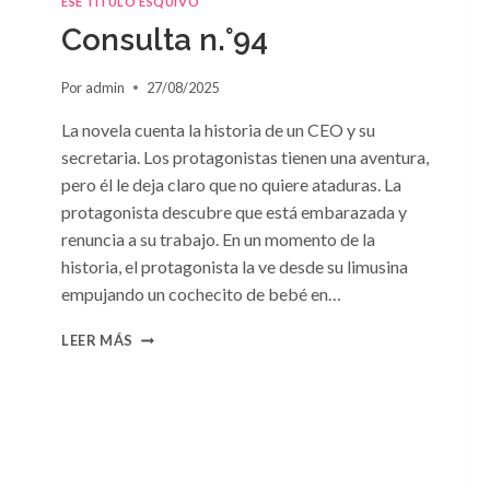
ESE TÍTULO ESQUIVO
DE
Consulta n.°94
SUSAN
MEIER
Por
admin
27/08/2025
La novela cuenta la historia de un CEO y su
secretaria. Los protagonistas tienen una aventura,
pero él le deja claro que no quiere ataduras. La
protagonista descubre que está embarazada y
renuncia a su trabajo. En un momento de la
historia, el protagonista la ve desde su limusina
empujando un cochecito de bebé en…
CONSULTA
LEER MÁS
N.
°94