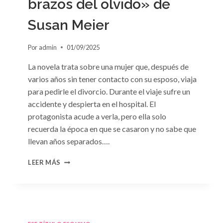
brazos del olvido» de
Susan Meier
Por
admin
01/09/2025
La novela trata sobre una mujer que, después de
varios años sin tener contacto con su esposo, viaja
para pedirle el divorcio. Durante el viaje sufre un
accidente y despierta en el hospital. El
protagonista acude a verla, pero ella solo
recuerda la época en que se casaron y no sabe que
llevan años separados….
CONSULTA
LEER MÁS
N.
°97:
«EN
BRAZOS
DEL
OLVIDO»