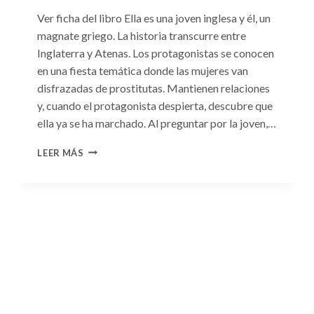
Ver ficha del libro Ella es una joven inglesa y él, un
magnate griego. La historia transcurre entre
Inglaterra y Atenas. Los protagonistas se conocen
en una fiesta temática donde las mujeres van
disfrazadas de prostitutas. Mantienen relaciones
y, cuando el protagonista despierta, descubre que
ella ya se ha marchado. Al preguntar por la joven,…
CONSULTA
LEER MÁS
N.
°93:
«EL
HIJO
DEL
MAGNATE
GRIEGO»
DE
JACQUELINE
BAIRD