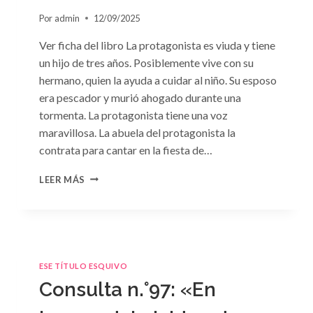
Por
admin
12/09/2025
Ver ficha del libro La protagonista es viuda y tiene
un hijo de tres años. Posiblemente vive con su
hermano, quien la ayuda a cuidar al niño. Su esposo
era pescador y murió ahogado durante una
tormenta. La protagonista tiene una voz
maravillosa. La abuela del protagonista la
contrata para cantar en la fiesta de…
CONSULTA
LEER MÁS
N.
°100:
«BODA
DE
CONVENIENCIA»
DE
ESE TÍTULO ESQUIVO
EMMA
Consulta n.°97: «En
DARCY