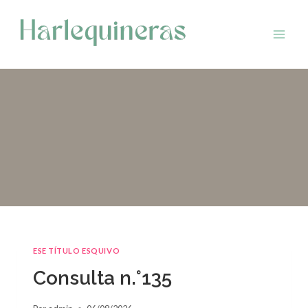
Saltar
al
contenido
ESE TÍTULO ESQUIVO
Consulta n.°135