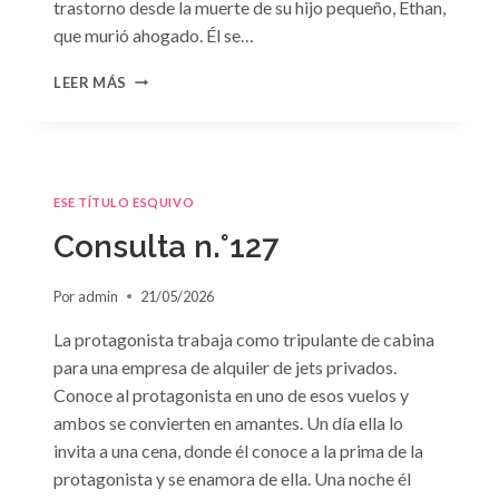
trastorno desde la muerte de su hijo pequeño, Ethan,
que murió ahogado. Él se…
CONSULTA
LEER MÁS
N.
°128:
«DIFÍCIL
DECISIÓN»
DE
ESE TÍTULO ESQUIVO
JANET
DAILEY
Consulta n.°127
Por
admin
21/05/2026
La protagonista trabaja como tripulante de cabina
para una empresa de alquiler de jets privados.
Conoce al protagonista en uno de esos vuelos y
ambos se convierten en amantes. Un día ella lo
invita a una cena, donde él conoce a la prima de la
protagonista y se enamora de ella. Una noche él