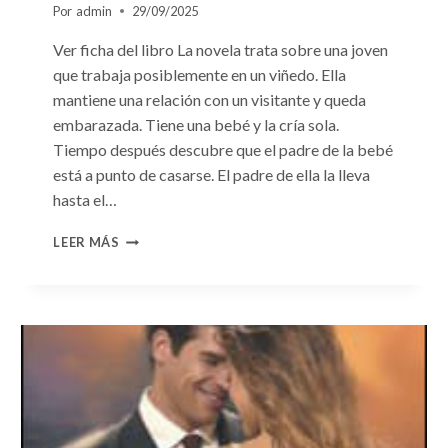
Por
admin
29/09/2025
Ver ficha del libro La novela trata sobre una joven
que trabaja posiblemente en un viñedo. Ella
mantiene una relación con un visitante y queda
embarazada. Tiene una bebé y la cría sola.
Tiempo después descubre que el padre de la bebé
está a punto de casarse. El padre de ella la lleva
hasta el…
CONSULTA
LEER MÁS
N.
°103:
«EL
GRAN
ESCÁNDALO»
DE
DANI
COLLINS