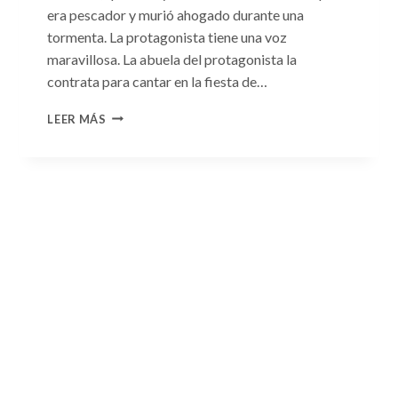
era pescador y murió ahogado durante una
tormenta. La protagonista tiene una voz
maravillosa. La abuela del protagonista la
contrata para cantar en la fiesta de…
CONSULTA
LEER MÁS
N.
°100:
«BODA
DE
CONVENIENCIA»
DE
EMMA
DARCY