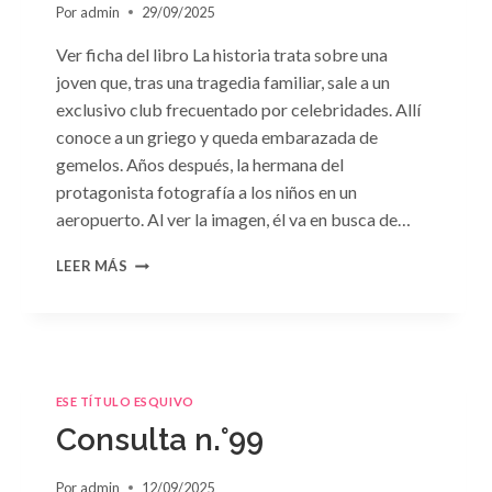
Por
admin
29/09/2025
Ver ficha del libro La historia trata sobre una
joven que, tras una tragedia familiar, sale a un
exclusivo club frecuentado por celebridades. Allí
conoce a un griego y queda embarazada de
gemelos. Años después, la hermana del
protagonista fotografía a los niños en un
aeropuerto. Al ver la imagen, él va en busca de…
CONSULTA
LEER MÁS
N.
°102:
«A
MERCED
DE
LA
ESE TÍTULO ESQUIVO
PASIÓN»
Consulta n.°99
DE
PENNY
JORDAN
Por
admin
12/09/2025