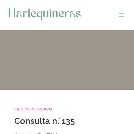
Saltar
al
contenido
ESE TÍTULO ESQUIVO
Consulta n.°135