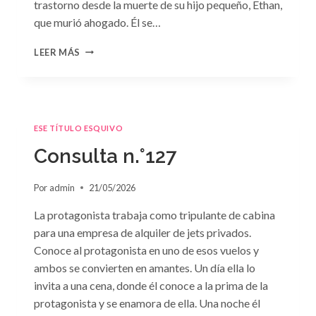
trastorno desde la muerte de su hijo pequeño, Ethan,
que murió ahogado. Él se…
CONSULTA
LEER MÁS
N.
°128:
«DIFÍCIL
DECISIÓN»
DE
ESE TÍTULO ESQUIVO
JANET
DAILEY
Consulta n.°127
Por
admin
21/05/2026
La protagonista trabaja como tripulante de cabina
para una empresa de alquiler de jets privados.
Conoce al protagonista en uno de esos vuelos y
ambos se convierten en amantes. Un día ella lo
invita a una cena, donde él conoce a la prima de la
protagonista y se enamora de ella. Una noche él