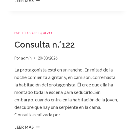
LEER MÁS
N.
°123:
«FALSA
CONDESA»
DE
ESE TÍTULO ESQUIVO
SALLY
WENTWORTH
Consulta n.°122
Por
admin
20/03/2026
La protagonista está en un rancho. En mitad de la
noche comienza a gritar y, en camisón, corre hasta
la habitación del protagonista. Él cree que ella ha
montado toda la escena para seducirlo. Sin
embargo, cuando entra en la habitación de la joven,
descubre que hay una serpiente en la cama.
Consulta realizada por…
CONSULTA
LEER MÁS
N.