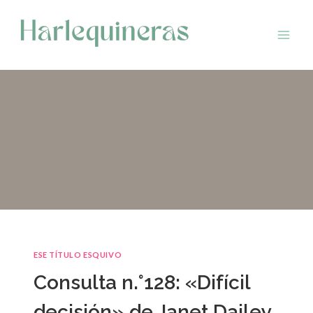
Saltar
al
contenido
ESE TÍTULO ESQUIVO
Consulta n.°128: «Difícil
decisión» de Janet Dailey