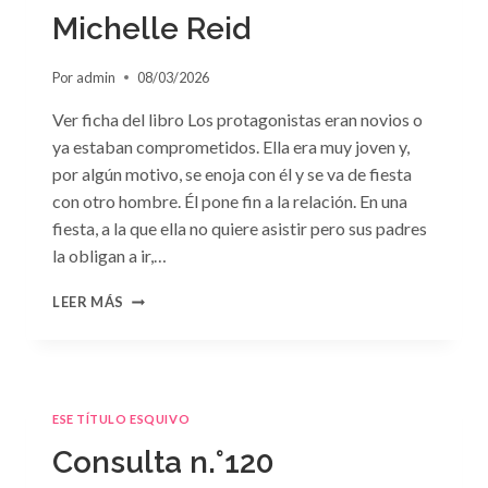
Michelle Reid
Por
admin
08/03/2026
Ver ficha del libro Los protagonistas eran novios o
ya estaban comprometidos. Ella era muy joven y,
por algún motivo, se enoja con él y se va de fiesta
con otro hombre. Él pone fin a la relación. En una
fiesta, a la que ella no quiere asistir pero sus padres
la obligan a ir,…
CONSULTA
LEER MÁS
N.
°121:
«ESCÁNDALO
Y
PASIÓN»
ESE TÍTULO ESQUIVO
DE
MICHELLE
Consulta n.°120
REID