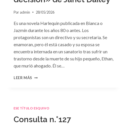
Por
admin
28/05/2026
Es una novela Harlequin publicada en Bianca o
Jazmín durante los años 80 o antes. Los
protagonistas son un directivo y su secretaria. Se
enamoran, pero él está casado y su esposa se
encuentra internada en un sanatorio tras sufrir un
trastorno desde la muerte de su hijo pequeño, Ethan,
que murió ahogado. Él se…
CONSULTA
LEER MÁS
N.
°128:
«DIFÍCIL
DECISIÓN»
DE
ESE TÍTULO ESQUIVO
JANET
DAILEY
Consulta n.°127