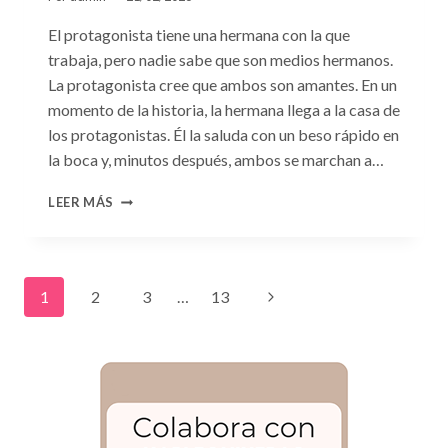
El protagonista tiene una hermana con la que
trabaja, pero nadie sabe que son medios hermanos.
La protagonista cree que ambos son amantes. En un
momento de la historia, la hermana llega a la casa de
los protagonistas. Él la saluda con un beso rápido en
la boca y, minutos después, ambos se marchan a…
CONSULTA
LEER MÁS
N.
°119
Navegación
Siguiente
1
2
3
…
13
de
página
página