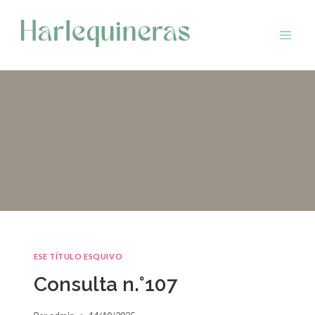
Saltar
al
contenido
ESE TÍTULO ESQUIVO
Consulta n.°107