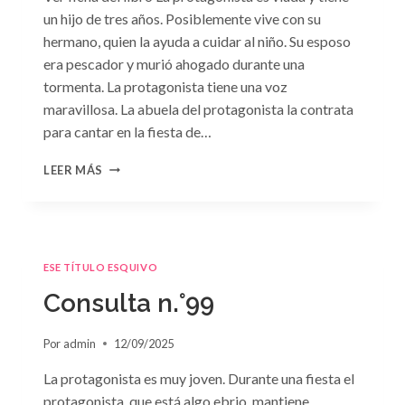
un hijo de tres años. Posiblemente vive con su
hermano, quien la ayuda a cuidar al niño. Su esposo
era pescador y murió ahogado durante una
tormenta. La protagonista tiene una voz
maravillosa. La abuela del protagonista la contrata
para cantar en la fiesta de…
CONSULTA
LEER MÁS
N.
°100:
«BODA
DE
CONVENIENCIA»
ESE TÍTULO ESQUIVO
DE
EMMA
Consulta n.°99
DARCY
Por
admin
12/09/2025
La protagonista es muy joven. Durante una fiesta el
protagonista, que está algo ebrio, mantiene