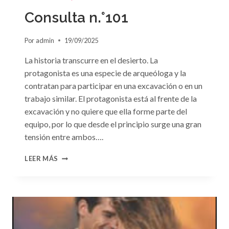
LA
PASIÓN»
Consulta n.°101
DE
PENNY
Por
admin
19/09/2025
JORDAN
La historia transcurre en el desierto. La
protagonista es una especie de arqueóloga y la
contratan para participar en una excavación o en un
trabajo similar. El protagonista está al frente de la
excavación y no quiere que ella forme parte del
equipo, por lo que desde el principio surge una gran
tensión entre ambos….
CONSULTA
LEER MÁS
N.
°101