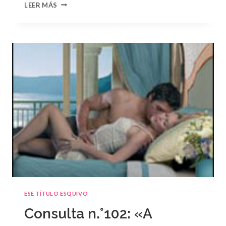
CONSULTA
LEER MÁS
N.
°103:
«EL
GRAN
ESCÁNDALO»
DE
DANI
COLLINS
ESE TÍTULO ESQUIVO
Consulta n.°102: «A