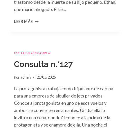
trastorno desde la muerte de su hijo pequeño, Ethan,
que murió ahogado. Él se…
CONSULTA
LEER MÁS
N.
°128:
«DIFÍCIL
DECISIÓN»
DE
ESE TÍTULO ESQUIVO
JANET
DAILEY
Consulta n.°127
Por
admin
21/05/2026
La protagonista trabaja como tripulante de cabina
para una empresa de alquiler de jets privados.
Conoce al protagonista en uno de esos vuelos y
ambos se convierten en amantes. Un día ella lo
invita a una cena, donde él conoce a la prima de la
protagonista y se enamora de ella. Una noche él