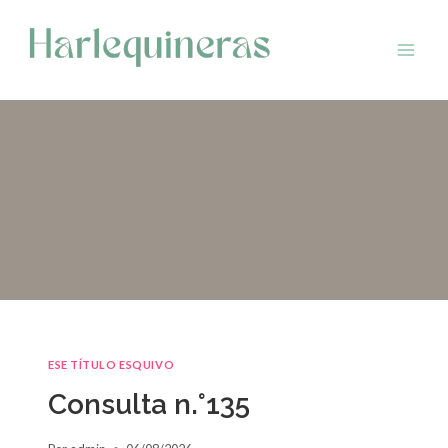
Saltar
al
contenido
ESE TÍTULO ESQUIVO
Consulta n.°135