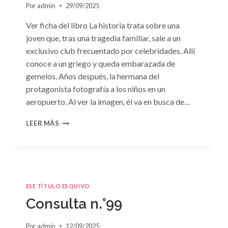
Por
admin
29/09/2025
Ver ficha del libro La historia trata sobre una
joven que, tras una tragedia familiar, sale a un
exclusivo club frecuentado por celebridades. Allí
conoce a un griego y queda embarazada de
gemelos. Años después, la hermana del
protagonista fotografía a los niños en un
aeropuerto. Al ver la imagen, él va en busca de…
CONSULTA
LEER MÁS
N.
°102:
«A
MERCED
DE
LA
ESE TÍTULO ESQUIVO
PASIÓN»
Consulta n.°99
DE
PENNY
JORDAN
Por
admin
12/09/2025