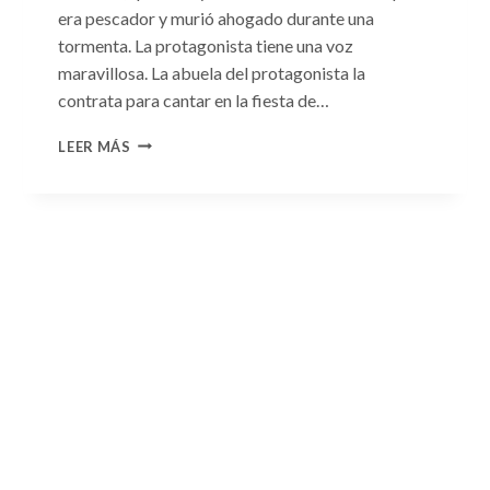
era pescador y murió ahogado durante una
tormenta. La protagonista tiene una voz
maravillosa. La abuela del protagonista la
contrata para cantar en la fiesta de…
CONSULTA
LEER MÁS
N.
°100:
«BODA
DE
CONVENIENCIA»
DE
EMMA
DARCY