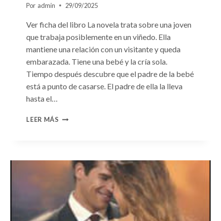
Por
admin
29/09/2025
Ver ficha del libro La novela trata sobre una joven
que trabaja posiblemente en un viñedo. Ella
mantiene una relación con un visitante y queda
embarazada. Tiene una bebé y la cría sola.
Tiempo después descubre que el padre de la bebé
está a punto de casarse. El padre de ella la lleva
hasta el…
CONSULTA
LEER MÁS
N.
°103:
«EL
GRAN
ESCÁNDALO»
DE
DANI
COLLINS