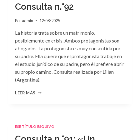
GRIEGO»
Consulta n.°92
DE
JACQUELINE
Por
admin
12/08/2025
BAIRD
La historia trata sobre un matrimonio,
posiblemente en crisis. Ambos protagonistas son
abogados. La protagonista es muy consentida por
su padre. Ella quiere que el protagonista trabaje en
el estudio jurídico de su padre, pero él prefiere abrir
su propio camino. Consulta realizada por Lilian
(Argentina).
CONSULTA
LEER MÁS
N.
°92
ESE TÍTULO ESQUIVO
Consulta n.°91: «Un