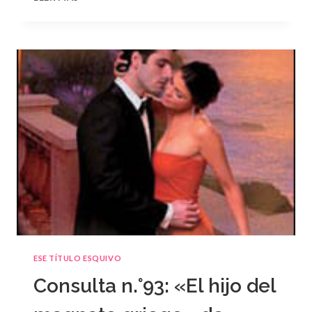
N.
°94
ESE TÍTULO ESQUIVO
Consulta n.°93: «El hijo del