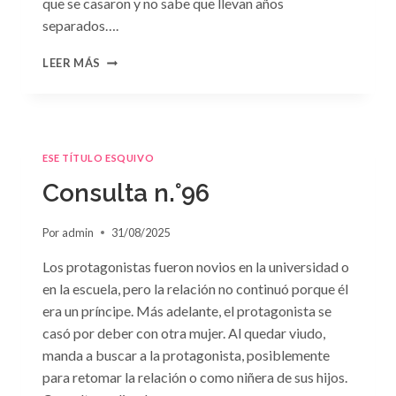
que se casaron y no sabe que llevan años
separados….
CONSULTA
LEER MÁS
N.
°97:
«EN
BRAZOS
DEL
ESE TÍTULO ESQUIVO
OLVIDO»
DE
Consulta n.°96
SUSAN
MEIER
Por
admin
31/08/2025
Los protagonistas fueron novios en la universidad o
en la escuela, pero la relación no continuó porque él
era un príncipe. Más adelante, el protagonista se
casó por deber con otra mujer. Al quedar viudo,
manda a buscar a la protagonista, posiblemente
para retomar la relación o como niñera de sus hijos.