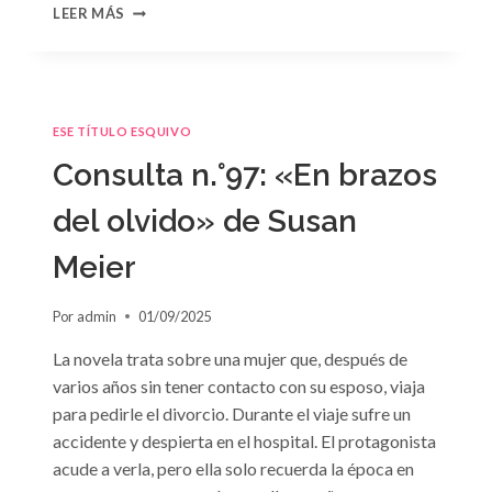
CONSULTA
LEER MÁS
N.
°98:
«SÓLO
CUESTIÓN
DE
ESE TÍTULO ESQUIVO
NEGOCIOS»
DE
Consulta n.°97: «En brazos
SARA
CRAVEN
del olvido» de Susan
Meier
Por
admin
01/09/2025
La novela trata sobre una mujer que, después de
varios años sin tener contacto con su esposo, viaja
para pedirle el divorcio. Durante el viaje sufre un
accidente y despierta en el hospital. El protagonista
acude a verla, pero ella solo recuerda la época en