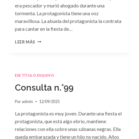
era pescador y murió ahogado durante una
tormenta. La protagonista tiene una voz
maravillosa. La abuela del protagonista la contrata
para cantar en la fiesta de…
CONSULTA
LEER MÁS
N.
°100:
«BODA
DE
CONVENIENCIA»
ESE TÍTULO ESQUIVO
DE
EMMA
Consulta n.°99
DARCY
Por
admin
12/09/2025
La protagonista es muy joven. Durante una fiesta el
protagonista, que está algo ebrio, mantiene
relaciones con ella sobre unas sábanas negras. Ella
queda embarazada y tiene un hijo no nacido. Años