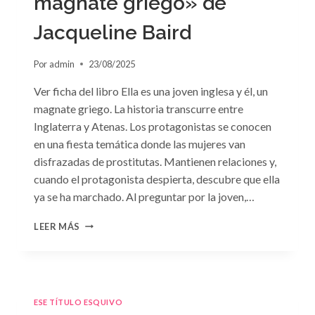
magnate griego» de
Jacqueline Baird
Por
admin
23/08/2025
Ver ficha del libro Ella es una joven inglesa y él, un
magnate griego. La historia transcurre entre
Inglaterra y Atenas. Los protagonistas se conocen
en una fiesta temática donde las mujeres van
disfrazadas de prostitutas. Mantienen relaciones y,
cuando el protagonista despierta, descubre que ella
ya se ha marchado. Al preguntar por la joven,…
CONSULTA
LEER MÁS
N.
°93:
«EL
HIJO
DEL
ESE TÍTULO ESQUIVO
MAGNATE