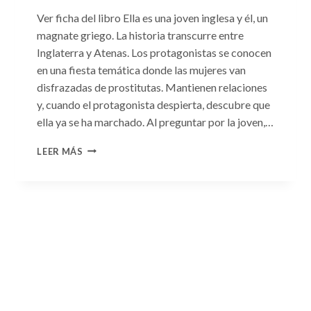
Ver ficha del libro Ella es una joven inglesa y él, un
magnate griego. La historia transcurre entre
Inglaterra y Atenas. Los protagonistas se conocen
en una fiesta temática donde las mujeres van
disfrazadas de prostitutas. Mantienen relaciones
y, cuando el protagonista despierta, descubre que
ella ya se ha marchado. Al preguntar por la joven,…
CONSULTA
LEER MÁS
N.
°93:
«EL
HIJO
DEL
MAGNATE
GRIEGO»
DE
JACQUELINE
BAIRD