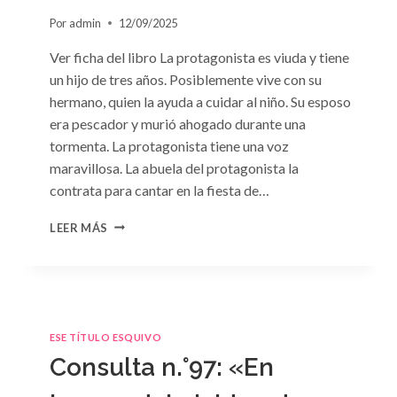
Por
admin
12/09/2025
Ver ficha del libro La protagonista es viuda y tiene
un hijo de tres años. Posiblemente vive con su
hermano, quien la ayuda a cuidar al niño. Su esposo
era pescador y murió ahogado durante una
tormenta. La protagonista tiene una voz
maravillosa. La abuela del protagonista la
contrata para cantar en la fiesta de…
CONSULTA
LEER MÁS
N.
°100:
«BODA
DE
CONVENIENCIA»
DE
ESE TÍTULO ESQUIVO
EMMA
Consulta n.°97: «En
DARCY