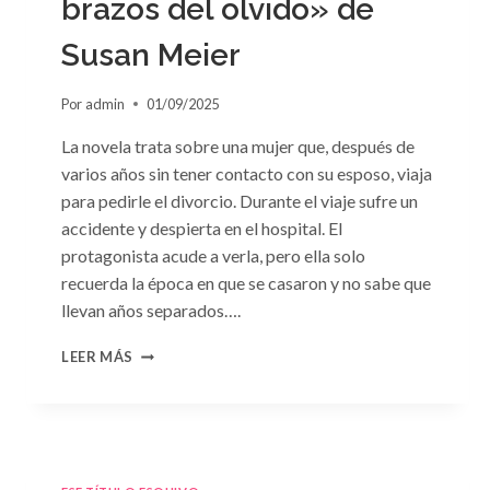
brazos del olvido» de
Susan Meier
Por
admin
01/09/2025
La novela trata sobre una mujer que, después de
varios años sin tener contacto con su esposo, viaja
para pedirle el divorcio. Durante el viaje sufre un
accidente y despierta en el hospital. El
protagonista acude a verla, pero ella solo
recuerda la época en que se casaron y no sabe que
llevan años separados….
CONSULTA
LEER MÁS
N.
°97:
«EN
BRAZOS
DEL
OLVIDO»