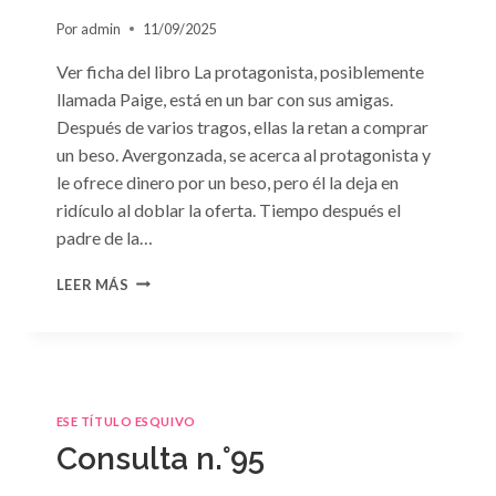
Por
admin
11/09/2025
Ver ficha del libro La protagonista, posiblemente
llamada Paige, está en un bar con sus amigas.
Después de varios tragos, ellas la retan a comprar
un beso. Avergonzada, se acerca al protagonista y
le ofrece dinero por un beso, pero él la deja en
ridículo al doblar la oferta. Tiempo después el
padre de la…
CONSULTA
LEER MÁS
N.
°98:
«SÓLO
CUESTIÓN
DE
NEGOCIOS»
ESE TÍTULO ESQUIVO
DE
Consulta n.°95
SARA
CRAVEN