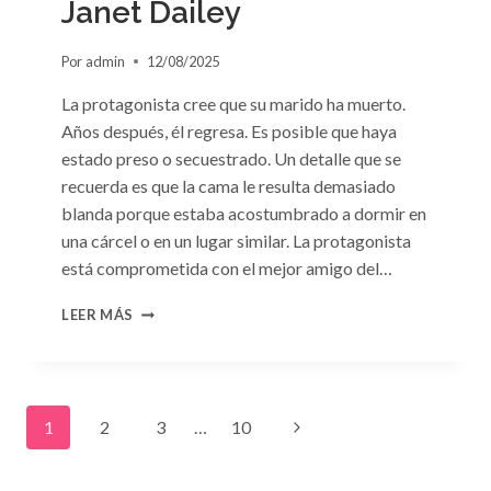
Janet Dailey
Por
admin
12/08/2025
La protagonista cree que su marido ha muerto.
Años después, él regresa. Es posible que haya
estado preso o secuestrado. Un detalle que se
recuerda es que la cama le resulta demasiado
blanda porque estaba acostumbrado a dormir en
una cárcel o en un lugar similar. La protagonista
está comprometida con el mejor amigo del…
CONSULTA
LEER MÁS
N.
°91:
«UN
EXTRAÑO
Navegación
EN
Siguiente
1
2
3
…
10
MI
LECHO»
de
página
DE