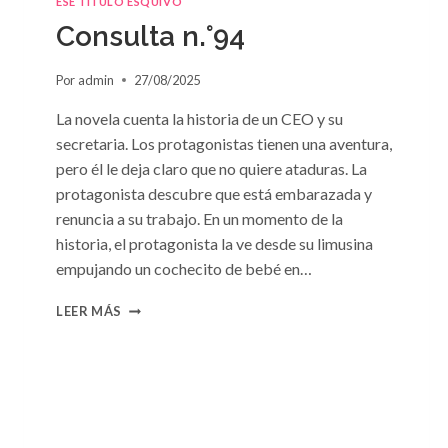
ESE TÍTULO ESQUIVO
DE
Consulta n.°94
SUSAN
MEIER
Por
admin
27/08/2025
La novela cuenta la historia de un CEO y su
secretaria. Los protagonistas tienen una aventura,
pero él le deja claro que no quiere ataduras. La
protagonista descubre que está embarazada y
renuncia a su trabajo. En un momento de la
historia, el protagonista la ve desde su limusina
empujando un cochecito de bebé en…
CONSULTA
LEER MÁS
N.
°94