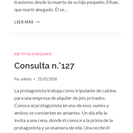
trastorno desde la muerte de su hijo pequeño, Ethan,
que murió ahogado. Él se…
CONSULTA
LEER MÁS
N.
°128:
«DIFÍCIL
DECISIÓN»
DE
ESE TÍTULO ESQUIVO
JANET
DAILEY
Consulta n.°127
Por
admin
21/05/2026
La protagonista trabaja como tripulante de cabina
para una empresa de alquiler de jets privados.
Conoce al protagonista en uno de esos vuelos y
ambos se convierten en amantes. Un día ella lo
invita a una cena, donde él conoce a la prima de la
protagonista y se enamora de ella. Una noche él