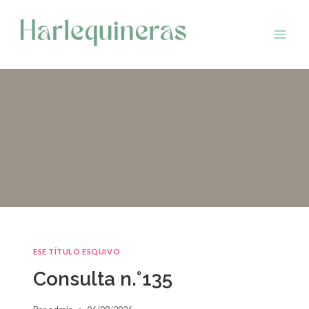
Saltar
al
contenido
ESE TÍTULO ESQUIVO
Consulta n.°135