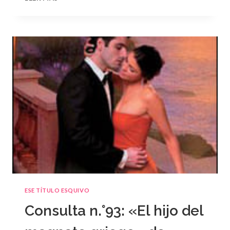
N.
°94
ESE TÍTULO ESQUIVO
Consulta n.°93: «El hijo del