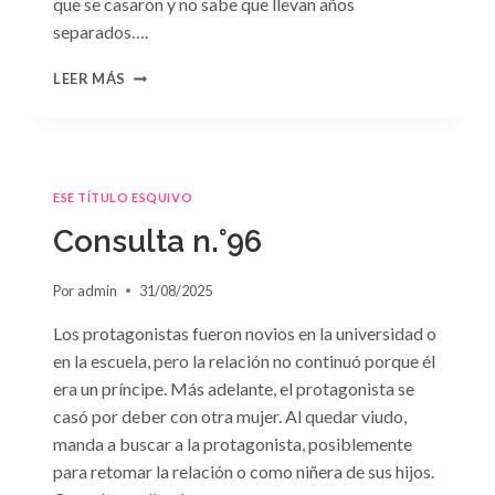
que se casaron y no sabe que llevan años
separados….
CONSULTA
LEER MÁS
N.
°97:
«EN
BRAZOS
DEL
ESE TÍTULO ESQUIVO
OLVIDO»
DE
Consulta n.°96
SUSAN
MEIER
Por
admin
31/08/2025
Los protagonistas fueron novios en la universidad o
en la escuela, pero la relación no continuó porque él
era un príncipe. Más adelante, el protagonista se
casó por deber con otra mujer. Al quedar viudo,
manda a buscar a la protagonista, posiblemente
para retomar la relación o como niñera de sus hijos.