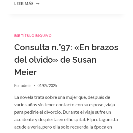
CONSULTA
LEER MÁS
N.
°98:
«SÓLO
CUESTIÓN
DE
ESE TÍTULO ESQUIVO
NEGOCIOS»
DE
Consulta n.°97: «En brazos
SARA
CRAVEN
del olvido» de Susan
Meier
Por
admin
01/09/2025
La novela trata sobre una mujer que, después de
varios años sin tener contacto con su esposo, viaja
para pedirle el divorcio. Durante el viaje sufre un
accidente y despierta en el hospital. El protagonista
acude a verla, pero ella solo recuerda la época en