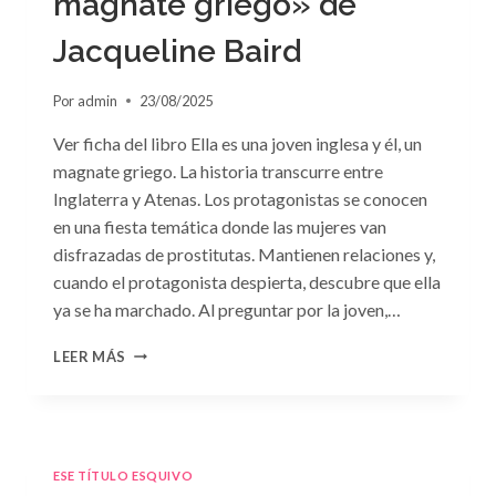
magnate griego» de
Jacqueline Baird
Por
admin
23/08/2025
Ver ficha del libro Ella es una joven inglesa y él, un
magnate griego. La historia transcurre entre
Inglaterra y Atenas. Los protagonistas se conocen
en una fiesta temática donde las mujeres van
disfrazadas de prostitutas. Mantienen relaciones y,
cuando el protagonista despierta, descubre que ella
ya se ha marchado. Al preguntar por la joven,…
CONSULTA
LEER MÁS
N.
°93:
«EL
HIJO
DEL
ESE TÍTULO ESQUIVO
MAGNATE