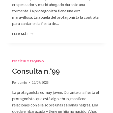
era pescador y murió ahogado durante una
tormenta. La protagonista tiene una voz
maravillosa. La abuela del protagonista la contrata
para cantar en la fiesta de…
CONSULTA
LEER MÁS
N.
°100:
«BODA
DE
CONVENIENCIA»
ESE TÍTULO ESQUIVO
DE
EMMA
Consulta n.°99
DARCY
Por
admin
12/09/2025
La protagonista es muy joven. Durante una fiesta el
protagonista, que está algo ebrio, mantiene
relaciones con ella sobre unas sábanas negras. Ella
queda embarazada y tiene un hijo no nacido. Años