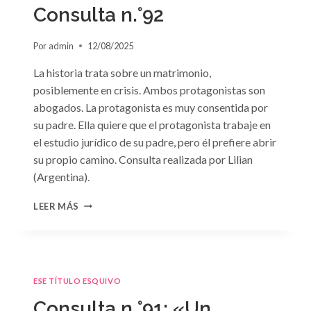
GRIEGO»
Consulta n.°92
DE
JACQUELINE
Por
admin
12/08/2025
BAIRD
La historia trata sobre un matrimonio,
posiblemente en crisis. Ambos protagonistas son
abogados. La protagonista es muy consentida por
su padre. Ella quiere que el protagonista trabaje en
el estudio jurídico de su padre, pero él prefiere abrir
su propio camino. Consulta realizada por Lilian
(Argentina).
CONSULTA
LEER MÁS
N.
°92
ESE TÍTULO ESQUIVO
Consulta n.°91: «Un