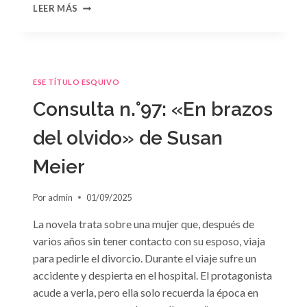
CONSULTA
LEER MÁS
N.
°98:
«SÓLO
CUESTIÓN
DE
ESE TÍTULO ESQUIVO
NEGOCIOS»
DE
Consulta n.°97: «En brazos
SARA
CRAVEN
del olvido» de Susan
Meier
Por
admin
01/09/2025
La novela trata sobre una mujer que, después de
varios años sin tener contacto con su esposo, viaja
para pedirle el divorcio. Durante el viaje sufre un
accidente y despierta en el hospital. El protagonista
acude a verla, pero ella solo recuerda la época en