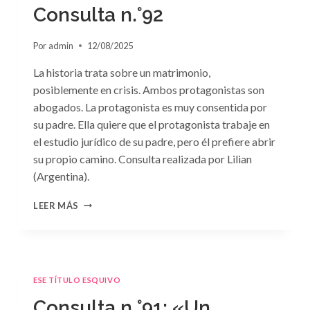
GRIEGO»
Consulta n.°92
DE
JACQUELINE
Por
admin
12/08/2025
BAIRD
La historia trata sobre un matrimonio,
posiblemente en crisis. Ambos protagonistas son
abogados. La protagonista es muy consentida por
su padre. Ella quiere que el protagonista trabaje en
el estudio jurídico de su padre, pero él prefiere abrir
su propio camino. Consulta realizada por Lilian
(Argentina).
CONSULTA
LEER MÁS
N.
°92
ESE TÍTULO ESQUIVO
Consulta n.°91: «Un