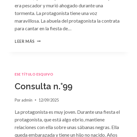
era pescador y murió ahogado durante una
tormenta. La protagonista tiene una voz
maravillosa. La abuela del protagonista la contrata
para cantar en la fiesta de…
CONSULTA
LEER MÁS
N.
°100:
«BODA
DE
CONVENIENCIA»
ESE TÍTULO ESQUIVO
DE
EMMA
Consulta n.°99
DARCY
Por
admin
12/09/2025
La protagonista es muy joven. Durante una fiesta el
protagonista, que está algo ebrio, mantiene
relaciones con ella sobre unas sábanas negras. Ella
queda embarazada y tiene un hijo no nacido. Años