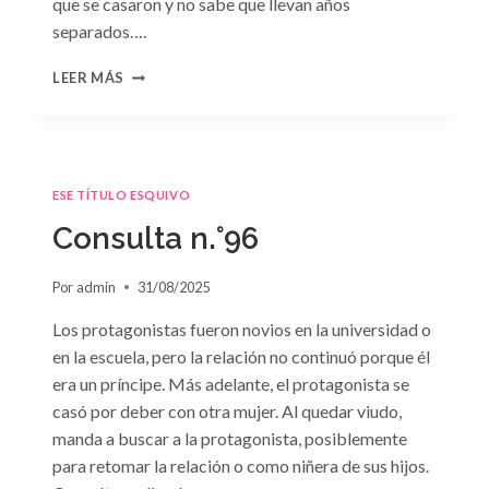
que se casaron y no sabe que llevan años
separados….
CONSULTA
LEER MÁS
N.
°97:
«EN
BRAZOS
DEL
ESE TÍTULO ESQUIVO
OLVIDO»
DE
Consulta n.°96
SUSAN
MEIER
Por
admin
31/08/2025
Los protagonistas fueron novios en la universidad o
en la escuela, pero la relación no continuó porque él
era un príncipe. Más adelante, el protagonista se
casó por deber con otra mujer. Al quedar viudo,
manda a buscar a la protagonista, posiblemente
para retomar la relación o como niñera de sus hijos.