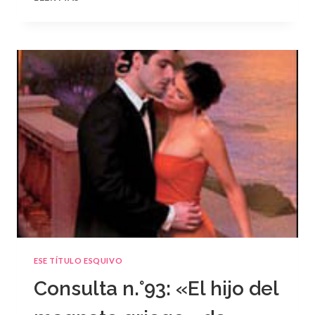
N.
°94
ESE TÍTULO ESQUIVO
Consulta n.°93: «El hijo del