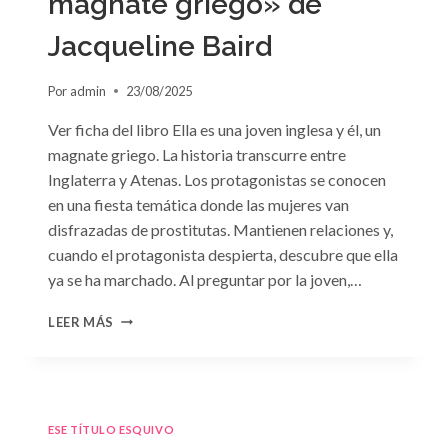
magnate griego» de
Jacqueline Baird
Por
admin
23/08/2025
Ver ficha del libro Ella es una joven inglesa y él, un
magnate griego. La historia transcurre entre
Inglaterra y Atenas. Los protagonistas se conocen
en una fiesta temática donde las mujeres van
disfrazadas de prostitutas. Mantienen relaciones y,
cuando el protagonista despierta, descubre que ella
ya se ha marchado. Al preguntar por la joven,…
CONSULTA
LEER MÁS
N.
°93:
«EL
HIJO
DEL
ESE TÍTULO ESQUIVO
MAGNATE