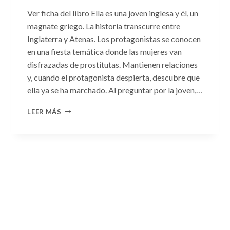
Ver ficha del libro Ella es una joven inglesa y él, un
magnate griego. La historia transcurre entre
Inglaterra y Atenas. Los protagonistas se conocen
en una fiesta temática donde las mujeres van
disfrazadas de prostitutas. Mantienen relaciones
y, cuando el protagonista despierta, descubre que
ella ya se ha marchado. Al preguntar por la joven,…
CONSULTA
LEER MÁS
N.
°93:
«EL
HIJO
DEL
MAGNATE
GRIEGO»
DE
JACQUELINE
BAIRD