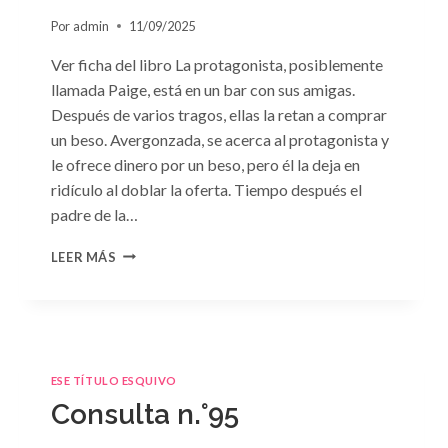
Por
admin
11/09/2025
Ver ficha del libro La protagonista, posiblemente
llamada Paige, está en un bar con sus amigas.
Después de varios tragos, ellas la retan a comprar
un beso. Avergonzada, se acerca al protagonista y
le ofrece dinero por un beso, pero él la deja en
ridículo al doblar la oferta. Tiempo después el
padre de la…
CONSULTA
LEER MÁS
N.
°98:
«SÓLO
CUESTIÓN
DE
NEGOCIOS»
ESE TÍTULO ESQUIVO
DE
Consulta n.°95
SARA
CRAVEN