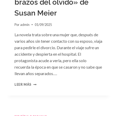
brazos del olvido» de
Susan Meier
Por
admin
01/09/2025
La novela trata sobre una mujer que, después de
varios años sin tener contacto con su esposo, viaja
para pedirle el divorcio. Durante el viaje sufre un
accidente y despierta en el hospital. El
protagonista acude a verla, pero ella solo
recuerda la época en que se casaron y no sabe que
llevan años separados….
CONSULTA
LEER MÁS
N.
°97:
«EN
BRAZOS
DEL
OLVIDO»