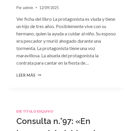
Por
admin
12/09/2025
Ver ficha del libro La protagonista es viuda y tiene
un hijo de tres años. Posiblemente vive con su
hermano, quien la ayuda a cuidar al niño. Su esposo
era pescador y murió ahogado durante una
tormenta. La protagonista tiene una voz
maravillosa. La abuela del protagonista la
contrata para cantar en la fiesta de…
CONSULTA
LEER MÁS
N.
°100:
«BODA
DE
CONVENIENCIA»
DE
ESE TÍTULO ESQUIVO
EMMA
Consulta n.°97: «En
DARCY