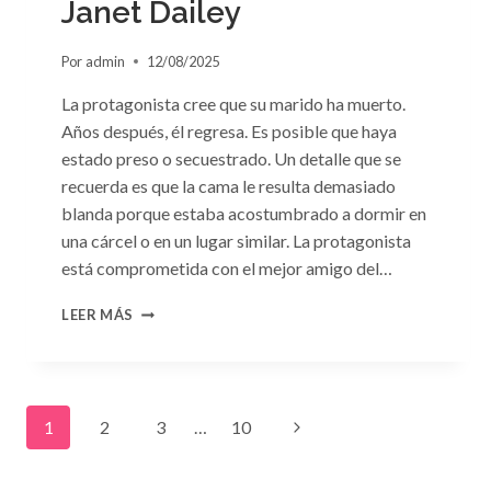
Janet Dailey
Por
admin
12/08/2025
La protagonista cree que su marido ha muerto.
Años después, él regresa. Es posible que haya
estado preso o secuestrado. Un detalle que se
recuerda es que la cama le resulta demasiado
blanda porque estaba acostumbrado a dormir en
una cárcel o en un lugar similar. La protagonista
está comprometida con el mejor amigo del…
CONSULTA
LEER MÁS
N.
°91:
«UN
EXTRAÑO
Navegación
EN
Siguiente
1
2
3
…
10
MI
LECHO»
de
página
DE