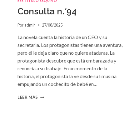
ESE TÍTULO ESQUIVO
DE
Consulta n.°94
SUSAN
MEIER
Por
admin
27/08/2025
La novela cuenta la historia de un CEO y su
secretaria. Los protagonistas tienen una aventura,
pero él le deja claro que no quiere ataduras. La
protagonista descubre que está embarazada y
renuncia a su trabajo. En un momento de la
historia, el protagonista la ve desde su limusina
empujando un cochecito de bebé en…
CONSULTA
LEER MÁS
N.
°94