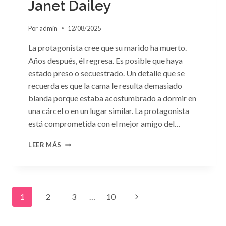
Janet Dailey
Por
admin
12/08/2025
La protagonista cree que su marido ha muerto.
Años después, él regresa. Es posible que haya
estado preso o secuestrado. Un detalle que se
recuerda es que la cama le resulta demasiado
blanda porque estaba acostumbrado a dormir en
una cárcel o en un lugar similar. La protagonista
está comprometida con el mejor amigo del…
CONSULTA
LEER MÁS
N.
°91:
«UN
EXTRAÑO
Navegación
EN
Siguiente
1
2
3
…
10
MI
LECHO»
de
página
DE