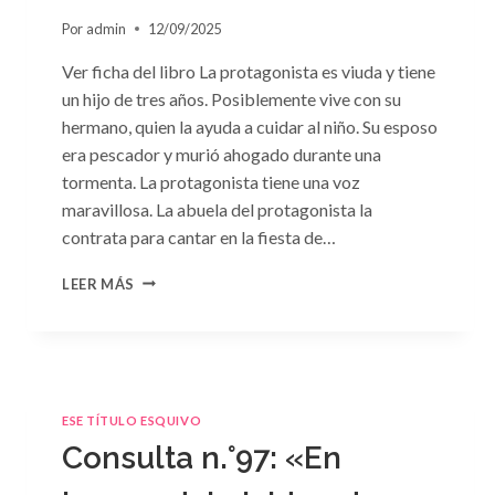
Por
admin
12/09/2025
Ver ficha del libro La protagonista es viuda y tiene
un hijo de tres años. Posiblemente vive con su
hermano, quien la ayuda a cuidar al niño. Su esposo
era pescador y murió ahogado durante una
tormenta. La protagonista tiene una voz
maravillosa. La abuela del protagonista la
contrata para cantar en la fiesta de…
CONSULTA
LEER MÁS
N.
°100:
«BODA
DE
CONVENIENCIA»
DE
ESE TÍTULO ESQUIVO
EMMA
Consulta n.°97: «En
DARCY