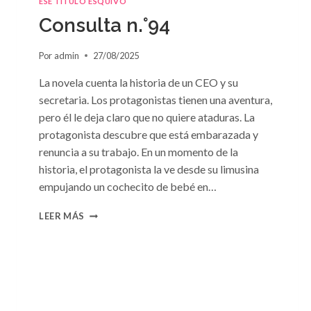
ESE TÍTULO ESQUIVO
DE
Consulta n.°94
SUSAN
MEIER
Por
admin
27/08/2025
La novela cuenta la historia de un CEO y su
secretaria. Los protagonistas tienen una aventura,
pero él le deja claro que no quiere ataduras. La
protagonista descubre que está embarazada y
renuncia a su trabajo. En un momento de la
historia, el protagonista la ve desde su limusina
empujando un cochecito de bebé en…
CONSULTA
LEER MÁS
N.
°94