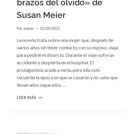
brazos del olvido» de
Susan Meier
Por
admin
01/09/2025
La novela trata sobre una mujer que, después de
varios años sin tener contacto con su esposo, viaja
para pedirle el divorcio. Durante el viaje sufre un
accidente y despierta en el hospital. El
protagonista acude a verla, pero ella solo
recuerda la época en que se casaron y no sabe que
llevan años separados….
CONSULTA
LEER MÁS
N.
°97:
«EN
BRAZOS
DEL
OLVIDO»