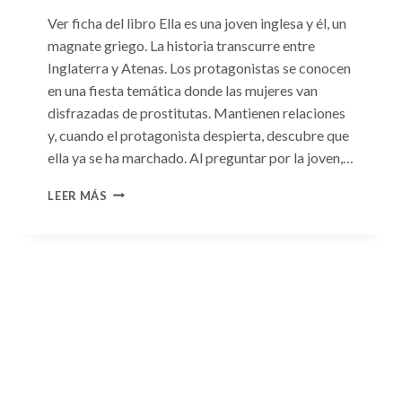
Ver ficha del libro Ella es una joven inglesa y él, un
magnate griego. La historia transcurre entre
Inglaterra y Atenas. Los protagonistas se conocen
en una fiesta temática donde las mujeres van
disfrazadas de prostitutas. Mantienen relaciones
y, cuando el protagonista despierta, descubre que
ella ya se ha marchado. Al preguntar por la joven,…
CONSULTA
LEER MÁS
N.
°93:
«EL
HIJO
DEL
MAGNATE
GRIEGO»
DE
JACQUELINE
BAIRD