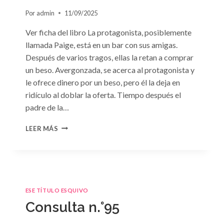
Por
admin
11/09/2025
Ver ficha del libro La protagonista, posiblemente
llamada Paige, está en un bar con sus amigas.
Después de varios tragos, ellas la retan a comprar
un beso. Avergonzada, se acerca al protagonista y
le ofrece dinero por un beso, pero él la deja en
ridículo al doblar la oferta. Tiempo después el
padre de la…
CONSULTA
LEER MÁS
N.
°98:
«SÓLO
CUESTIÓN
DE
NEGOCIOS»
ESE TÍTULO ESQUIVO
DE
Consulta n.°95
SARA
CRAVEN