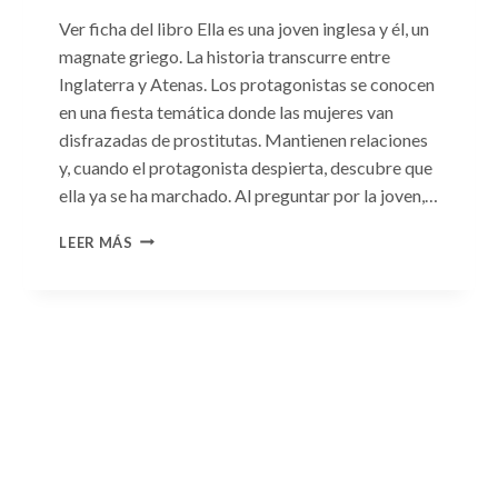
Ver ficha del libro Ella es una joven inglesa y él, un
magnate griego. La historia transcurre entre
Inglaterra y Atenas. Los protagonistas se conocen
en una fiesta temática donde las mujeres van
disfrazadas de prostitutas. Mantienen relaciones
y, cuando el protagonista despierta, descubre que
ella ya se ha marchado. Al preguntar por la joven,…
CONSULTA
LEER MÁS
N.
°93:
«EL
HIJO
DEL
MAGNATE
GRIEGO»
DE
JACQUELINE
BAIRD