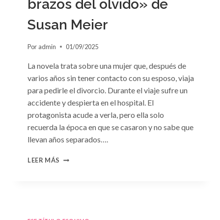
brazos del olvido» de
Susan Meier
Por
admin
01/09/2025
La novela trata sobre una mujer que, después de
varios años sin tener contacto con su esposo, viaja
para pedirle el divorcio. Durante el viaje sufre un
accidente y despierta en el hospital. El
protagonista acude a verla, pero ella solo
recuerda la época en que se casaron y no sabe que
llevan años separados….
CONSULTA
LEER MÁS
N.
°97:
«EN
BRAZOS
DEL
OLVIDO»