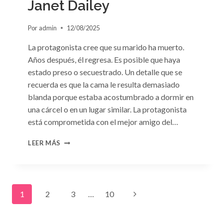
Janet Dailey
Por
admin
12/08/2025
La protagonista cree que su marido ha muerto.
Años después, él regresa. Es posible que haya
estado preso o secuestrado. Un detalle que se
recuerda es que la cama le resulta demasiado
blanda porque estaba acostumbrado a dormir en
una cárcel o en un lugar similar. La protagonista
está comprometida con el mejor amigo del…
CONSULTA
LEER MÁS
N.
°91:
«UN
EXTRAÑO
Navegación
EN
Siguiente
1
2
3
…
10
MI
LECHO»
de
página
DE