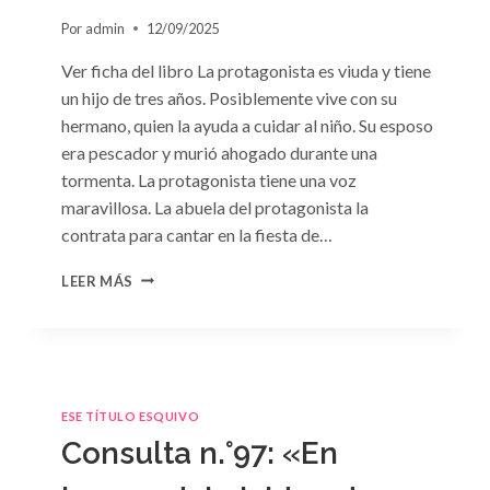
Por
admin
12/09/2025
Ver ficha del libro La protagonista es viuda y tiene
un hijo de tres años. Posiblemente vive con su
hermano, quien la ayuda a cuidar al niño. Su esposo
era pescador y murió ahogado durante una
tormenta. La protagonista tiene una voz
maravillosa. La abuela del protagonista la
contrata para cantar en la fiesta de…
CONSULTA
LEER MÁS
N.
°100:
«BODA
DE
CONVENIENCIA»
DE
ESE TÍTULO ESQUIVO
EMMA
Consulta n.°97: «En
DARCY