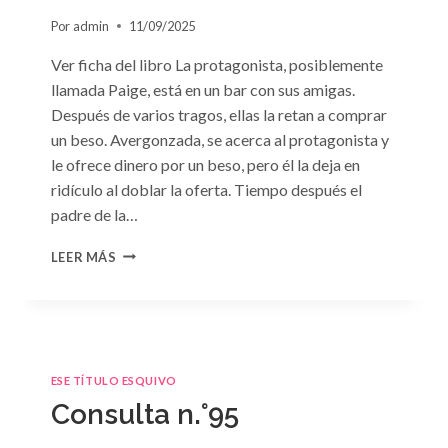
Por
admin
11/09/2025
Ver ficha del libro La protagonista, posiblemente
llamada Paige, está en un bar con sus amigas.
Después de varios tragos, ellas la retan a comprar
un beso. Avergonzada, se acerca al protagonista y
le ofrece dinero por un beso, pero él la deja en
ridículo al doblar la oferta. Tiempo después el
padre de la…
CONSULTA
LEER MÁS
N.
°98:
«SÓLO
CUESTIÓN
DE
NEGOCIOS»
ESE TÍTULO ESQUIVO
DE
Consulta n.°95
SARA
CRAVEN