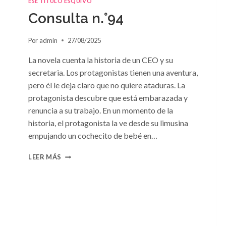
ESE TÍTULO ESQUIVO
DE
Consulta n.°94
SUSAN
MEIER
Por
admin
27/08/2025
La novela cuenta la historia de un CEO y su
secretaria. Los protagonistas tienen una aventura,
pero él le deja claro que no quiere ataduras. La
protagonista descubre que está embarazada y
renuncia a su trabajo. En un momento de la
historia, el protagonista la ve desde su limusina
empujando un cochecito de bebé en…
CONSULTA
LEER MÁS
N.
°94