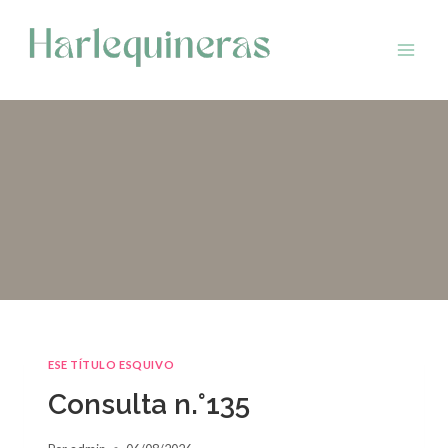
Saltar
al
contenido
ESE TÍTULO ESQUIVO
Consulta n.°135