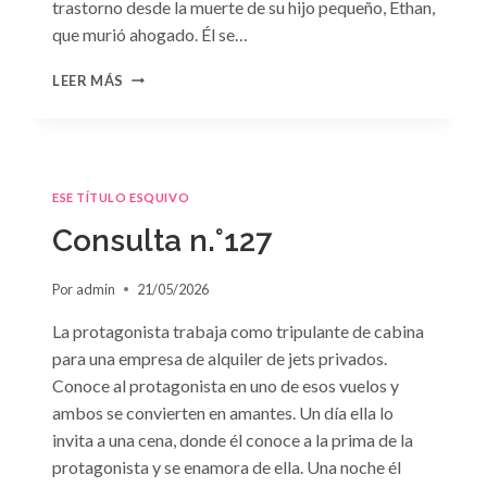
trastorno desde la muerte de su hijo pequeño, Ethan,
que murió ahogado. Él se…
CONSULTA
LEER MÁS
N.
°128:
«DIFÍCIL
DECISIÓN»
DE
ESE TÍTULO ESQUIVO
JANET
DAILEY
Consulta n.°127
Por
admin
21/05/2026
La protagonista trabaja como tripulante de cabina
para una empresa de alquiler de jets privados.
Conoce al protagonista en uno de esos vuelos y
ambos se convierten en amantes. Un día ella lo
invita a una cena, donde él conoce a la prima de la
protagonista y se enamora de ella. Una noche él