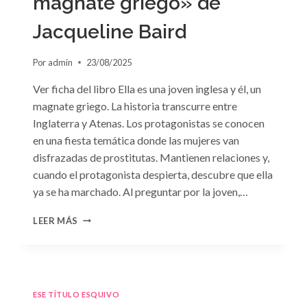
magnate griego» de
Jacqueline Baird
Por
admin
23/08/2025
Ver ficha del libro Ella es una joven inglesa y él, un
magnate griego. La historia transcurre entre
Inglaterra y Atenas. Los protagonistas se conocen
en una fiesta temática donde las mujeres van
disfrazadas de prostitutas. Mantienen relaciones y,
cuando el protagonista despierta, descubre que ella
ya se ha marchado. Al preguntar por la joven,…
CONSULTA
LEER MÁS
N.
°93:
«EL
HIJO
DEL
ESE TÍTULO ESQUIVO
MAGNATE