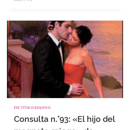
N.
°94
ESE TÍTULO ESQUIVO
Consulta n.°93: «El hijo del