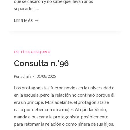
que se casaron y no sabe que llevan años
separados….
CONSULTA
LEER MÁS
N.
°97:
«EN
BRAZOS
DEL
ESE TÍTULO ESQUIVO
OLVIDO»
DE
Consulta n.°96
SUSAN
MEIER
Por
admin
31/08/2025
Los protagonistas fueron novios en la universidad o
en la escuela, pero la relación no continuó porque él
era un príncipe. Más adelante, el protagonista se
casó por deber con otra mujer. Al quedar viudo,
manda a buscar a la protagonista, posiblemente
para retomar la relación o como niñera de sus hijos.