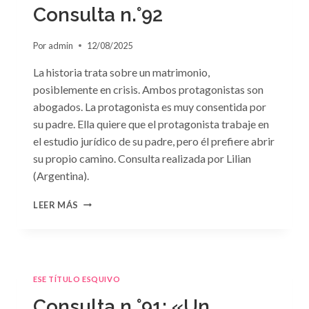
GRIEGO»
Consulta n.°92
DE
JACQUELINE
Por
admin
12/08/2025
BAIRD
La historia trata sobre un matrimonio,
posiblemente en crisis. Ambos protagonistas son
abogados. La protagonista es muy consentida por
su padre. Ella quiere que el protagonista trabaje en
el estudio jurídico de su padre, pero él prefiere abrir
su propio camino. Consulta realizada por Lilian
(Argentina).
CONSULTA
LEER MÁS
N.
°92
ESE TÍTULO ESQUIVO
Consulta n.°91: «Un