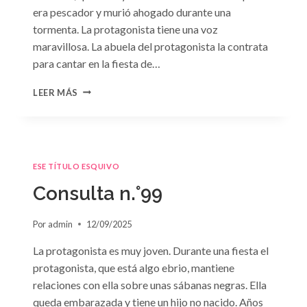
era pescador y murió ahogado durante una
tormenta. La protagonista tiene una voz
maravillosa. La abuela del protagonista la contrata
para cantar en la fiesta de…
CONSULTA
LEER MÁS
N.
°100:
«BODA
DE
CONVENIENCIA»
ESE TÍTULO ESQUIVO
DE
EMMA
Consulta n.°99
DARCY
Por
admin
12/09/2025
La protagonista es muy joven. Durante una fiesta el
protagonista, que está algo ebrio, mantiene
relaciones con ella sobre unas sábanas negras. Ella
queda embarazada y tiene un hijo no nacido. Años