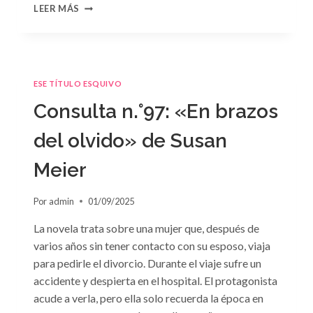
CONSULTA
LEER MÁS
N.
°98:
«SÓLO
CUESTIÓN
DE
ESE TÍTULO ESQUIVO
NEGOCIOS»
DE
Consulta n.°97: «En brazos
SARA
CRAVEN
del olvido» de Susan
Meier
Por
admin
01/09/2025
La novela trata sobre una mujer que, después de
varios años sin tener contacto con su esposo, viaja
para pedirle el divorcio. Durante el viaje sufre un
accidente y despierta en el hospital. El protagonista
acude a verla, pero ella solo recuerda la época en