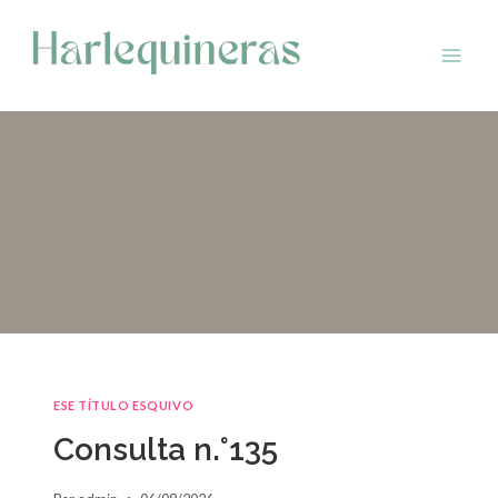
Saltar
al
contenido
ESE TÍTULO ESQUIVO
Consulta n.°135