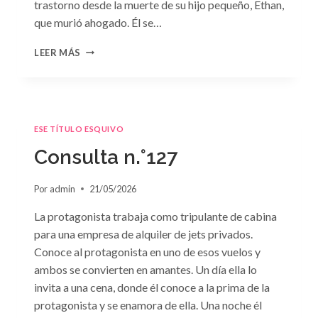
trastorno desde la muerte de su hijo pequeño, Ethan,
que murió ahogado. Él se…
CONSULTA
LEER MÁS
N.
°128:
«DIFÍCIL
DECISIÓN»
DE
ESE TÍTULO ESQUIVO
JANET
DAILEY
Consulta n.°127
Por
admin
21/05/2026
La protagonista trabaja como tripulante de cabina
para una empresa de alquiler de jets privados.
Conoce al protagonista en uno de esos vuelos y
ambos se convierten en amantes. Un día ella lo
invita a una cena, donde él conoce a la prima de la
protagonista y se enamora de ella. Una noche él