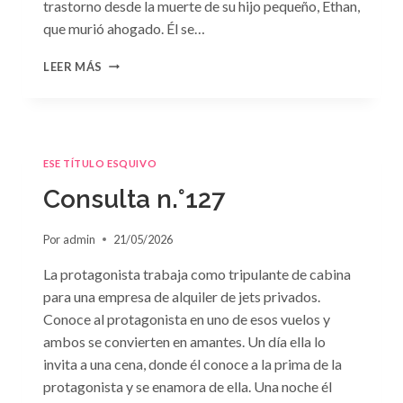
trastorno desde la muerte de su hijo pequeño, Ethan,
que murió ahogado. Él se…
CONSULTA
LEER MÁS
N.
°128:
«DIFÍCIL
DECISIÓN»
DE
ESE TÍTULO ESQUIVO
JANET
DAILEY
Consulta n.°127
Por
admin
21/05/2026
La protagonista trabaja como tripulante de cabina
para una empresa de alquiler de jets privados.
Conoce al protagonista en uno de esos vuelos y
ambos se convierten en amantes. Un día ella lo
invita a una cena, donde él conoce a la prima de la
protagonista y se enamora de ella. Una noche él