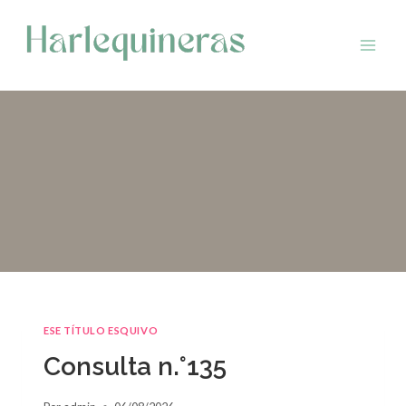
Saltar
al
contenido
ESE TÍTULO ESQUIVO
Consulta n.°135