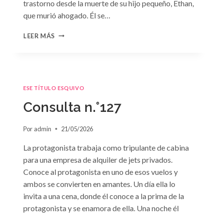
trastorno desde la muerte de su hijo pequeño, Ethan,
que murió ahogado. Él se…
CONSULTA
LEER MÁS
N.
°128:
«DIFÍCIL
DECISIÓN»
DE
ESE TÍTULO ESQUIVO
JANET
DAILEY
Consulta n.°127
Por
admin
21/05/2026
La protagonista trabaja como tripulante de cabina
para una empresa de alquiler de jets privados.
Conoce al protagonista en uno de esos vuelos y
ambos se convierten en amantes. Un día ella lo
invita a una cena, donde él conoce a la prima de la
protagonista y se enamora de ella. Una noche él