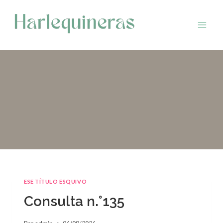
Saltar
al
contenido
ESE TÍTULO ESQUIVO
Consulta n.°135