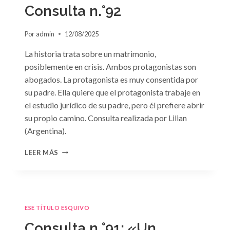
GRIEGO»
Consulta n.°92
DE
JACQUELINE
Por
admin
12/08/2025
BAIRD
La historia trata sobre un matrimonio,
posiblemente en crisis. Ambos protagonistas son
abogados. La protagonista es muy consentida por
su padre. Ella quiere que el protagonista trabaje en
el estudio jurídico de su padre, pero él prefiere abrir
su propio camino. Consulta realizada por Lilian
(Argentina).
CONSULTA
LEER MÁS
N.
°92
ESE TÍTULO ESQUIVO
Consulta n.°91: «Un