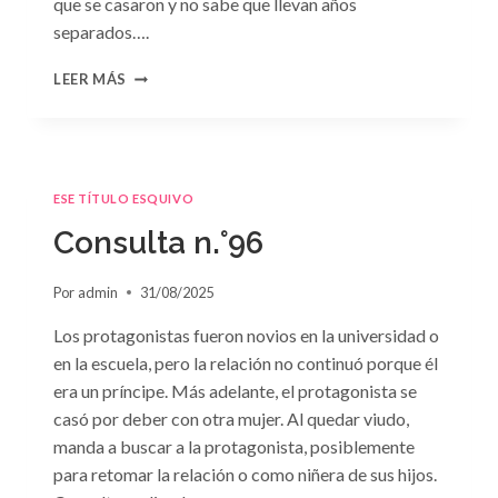
que se casaron y no sabe que llevan años
separados….
CONSULTA
LEER MÁS
N.
°97:
«EN
BRAZOS
DEL
ESE TÍTULO ESQUIVO
OLVIDO»
DE
Consulta n.°96
SUSAN
MEIER
Por
admin
31/08/2025
Los protagonistas fueron novios en la universidad o
en la escuela, pero la relación no continuó porque él
era un príncipe. Más adelante, el protagonista se
casó por deber con otra mujer. Al quedar viudo,
manda a buscar a la protagonista, posiblemente
para retomar la relación o como niñera de sus hijos.