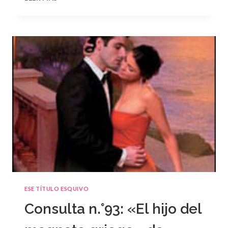
N.
°94
ESE TÍTULO ESQUIVO
Consulta n.°93: «El hijo del