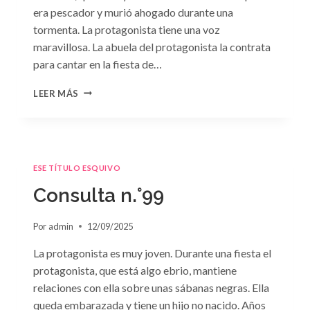
era pescador y murió ahogado durante una
tormenta. La protagonista tiene una voz
maravillosa. La abuela del protagonista la contrata
para cantar en la fiesta de…
CONSULTA
LEER MÁS
N.
°100:
«BODA
DE
CONVENIENCIA»
ESE TÍTULO ESQUIVO
DE
EMMA
Consulta n.°99
DARCY
Por
admin
12/09/2025
La protagonista es muy joven. Durante una fiesta el
protagonista, que está algo ebrio, mantiene
relaciones con ella sobre unas sábanas negras. Ella
queda embarazada y tiene un hijo no nacido. Años