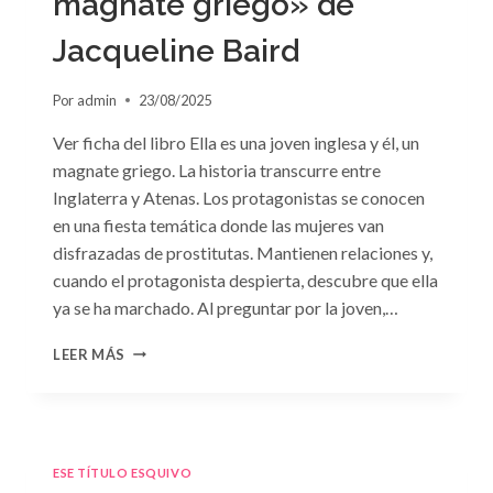
magnate griego» de
Jacqueline Baird
Por
admin
23/08/2025
Ver ficha del libro Ella es una joven inglesa y él, un
magnate griego. La historia transcurre entre
Inglaterra y Atenas. Los protagonistas se conocen
en una fiesta temática donde las mujeres van
disfrazadas de prostitutas. Mantienen relaciones y,
cuando el protagonista despierta, descubre que ella
ya se ha marchado. Al preguntar por la joven,…
CONSULTA
LEER MÁS
N.
°93:
«EL
HIJO
DEL
ESE TÍTULO ESQUIVO
MAGNATE