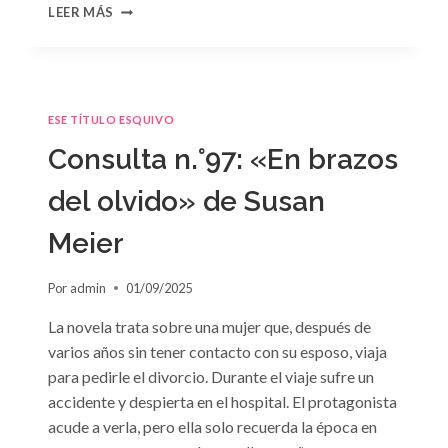
CONSULTA
LEER MÁS
N.
°98:
«SÓLO
CUESTIÓN
DE
ESE TÍTULO ESQUIVO
NEGOCIOS»
DE
Consulta n.°97: «En brazos
SARA
CRAVEN
del olvido» de Susan
Meier
Por
admin
01/09/2025
La novela trata sobre una mujer que, después de
varios años sin tener contacto con su esposo, viaja
para pedirle el divorcio. Durante el viaje sufre un
accidente y despierta en el hospital. El protagonista
acude a verla, pero ella solo recuerda la época en