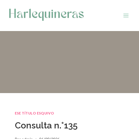
Saltar
al
contenido
ESE TÍTULO ESQUIVO
Consulta n.°135