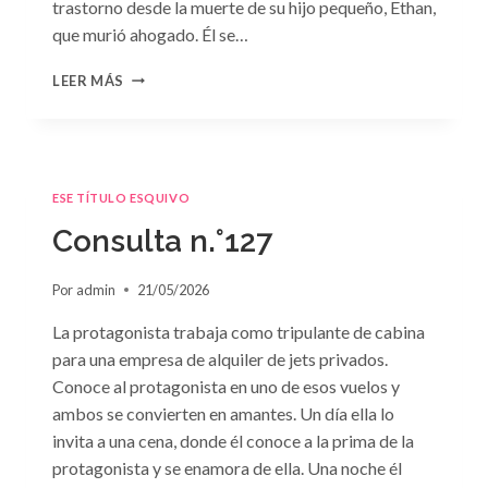
trastorno desde la muerte de su hijo pequeño, Ethan,
que murió ahogado. Él se…
CONSULTA
LEER MÁS
N.
°128:
«DIFÍCIL
DECISIÓN»
DE
ESE TÍTULO ESQUIVO
JANET
DAILEY
Consulta n.°127
Por
admin
21/05/2026
La protagonista trabaja como tripulante de cabina
para una empresa de alquiler de jets privados.
Conoce al protagonista en uno de esos vuelos y
ambos se convierten en amantes. Un día ella lo
invita a una cena, donde él conoce a la prima de la
protagonista y se enamora de ella. Una noche él