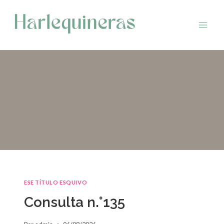
Saltar
al
contenido
ESE TÍTULO ESQUIVO
Consulta n.°135