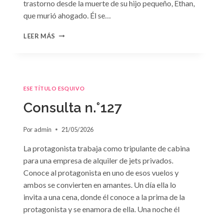
trastorno desde la muerte de su hijo pequeño, Ethan,
que murió ahogado. Él se…
CONSULTA
LEER MÁS
N.
°128:
«DIFÍCIL
DECISIÓN»
DE
ESE TÍTULO ESQUIVO
JANET
DAILEY
Consulta n.°127
Por
admin
21/05/2026
La protagonista trabaja como tripulante de cabina
para una empresa de alquiler de jets privados.
Conoce al protagonista en uno de esos vuelos y
ambos se convierten en amantes. Un día ella lo
invita a una cena, donde él conoce a la prima de la
protagonista y se enamora de ella. Una noche él