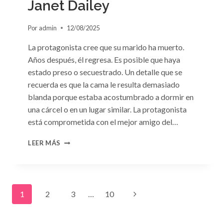
Janet Dailey
Por
admin
12/08/2025
La protagonista cree que su marido ha muerto.
Años después, él regresa. Es posible que haya
estado preso o secuestrado. Un detalle que se
recuerda es que la cama le resulta demasiado
blanda porque estaba acostumbrado a dormir en
una cárcel o en un lugar similar. La protagonista
está comprometida con el mejor amigo del…
CONSULTA
LEER MÁS
N.
°91:
«UN
EXTRAÑO
Navegación
EN
Siguiente
1
2
3
…
10
MI
LECHO»
de
página
DE