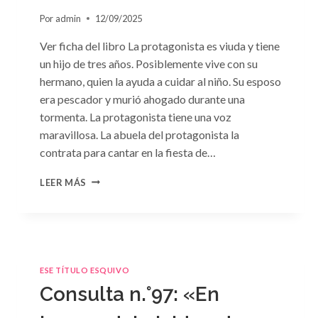
Por
admin
12/09/2025
Ver ficha del libro La protagonista es viuda y tiene
un hijo de tres años. Posiblemente vive con su
hermano, quien la ayuda a cuidar al niño. Su esposo
era pescador y murió ahogado durante una
tormenta. La protagonista tiene una voz
maravillosa. La abuela del protagonista la
contrata para cantar en la fiesta de…
CONSULTA
LEER MÁS
N.
°100:
«BODA
DE
CONVENIENCIA»
DE
ESE TÍTULO ESQUIVO
EMMA
Consulta n.°97: «En
DARCY