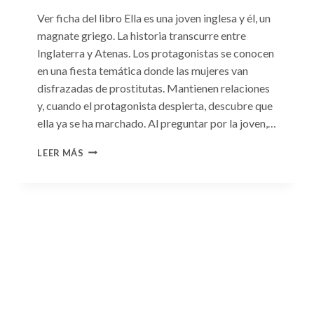
Ver ficha del libro Ella es una joven inglesa y él, un
magnate griego. La historia transcurre entre
Inglaterra y Atenas. Los protagonistas se conocen
en una fiesta temática donde las mujeres van
disfrazadas de prostitutas. Mantienen relaciones
y, cuando el protagonista despierta, descubre que
ella ya se ha marchado. Al preguntar por la joven,…
CONSULTA
LEER MÁS
N.
°93:
«EL
HIJO
DEL
MAGNATE
GRIEGO»
DE
JACQUELINE
BAIRD