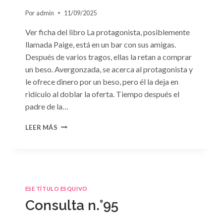
Por
admin
11/09/2025
Ver ficha del libro La protagonista, posiblemente
llamada Paige, está en un bar con sus amigas.
Después de varios tragos, ellas la retan a comprar
un beso. Avergonzada, se acerca al protagonista y
le ofrece dinero por un beso, pero él la deja en
ridículo al doblar la oferta. Tiempo después el
padre de la…
CONSULTA
LEER MÁS
N.
°98:
«SÓLO
CUESTIÓN
DE
NEGOCIOS»
ESE TÍTULO ESQUIVO
DE
Consulta n.°95
SARA
CRAVEN