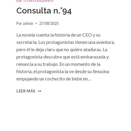
ESE TÍTULO ESQUIVO
DE
Consulta n.°94
SUSAN
MEIER
Por
admin
27/08/2025
La novela cuenta la historia de un CEO y su
secretaria. Los protagonistas tienen una aventura,
pero él le deja claro que no quiere ataduras. La
protagonista descubre que está embarazada y
renuncia a su trabajo. En un momento de la
historia, el protagonista la ve desde su limusina
empujando un cochecito de bebé en…
CONSULTA
LEER MÁS
N.
°94