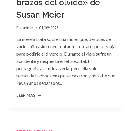
brazos del olvido» de
Susan Meier
Por
admin
01/09/2025
La novela trata sobre una mujer que, después de
varios años sin tener contacto con su esposo, viaja
para pedirle el divorcio. Durante el viaje sufre un
accidente y despierta en el hospital. El
protagonista acude a verla, pero ella solo
recuerda la época en que se casaron y no sabe que
llevan años separados….
CONSULTA
LEER MÁS
N.
°97:
«EN
BRAZOS
DEL
OLVIDO»