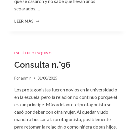
que se casaron y no sabe que llevan años
separados….
CONSULTA
LEER MÁS
N.
°97:
«EN
BRAZOS
DEL
ESE TÍTULO ESQUIVO
OLVIDO»
DE
Consulta n.°96
SUSAN
MEIER
Por
admin
31/08/2025
Los protagonistas fueron novios en la universidad o
en la escuela, pero la relación no continuó porque él
era un príncipe. Más adelante, el protagonista se
casó por deber con otra mujer. Al quedar viudo,
manda a buscar a la protagonista, posiblemente
para retomar la relación o como niñera de sus hijos.