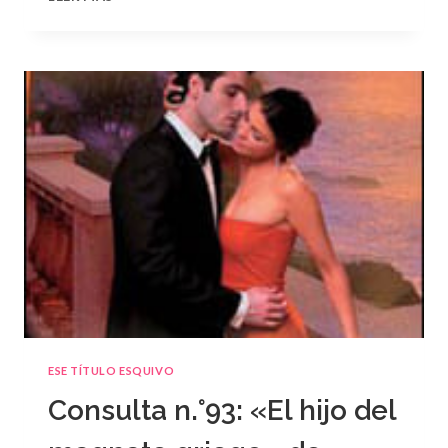
N.
°94
ESE TÍTULO ESQUIVO
Consulta n.°93: «El hijo del