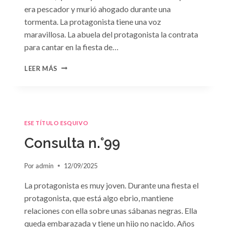
era pescador y murió ahogado durante una
tormenta. La protagonista tiene una voz
maravillosa. La abuela del protagonista la contrata
para cantar en la fiesta de…
CONSULTA
LEER MÁS
N.
°100:
«BODA
DE
CONVENIENCIA»
ESE TÍTULO ESQUIVO
DE
EMMA
Consulta n.°99
DARCY
Por
admin
12/09/2025
La protagonista es muy joven. Durante una fiesta el
protagonista, que está algo ebrio, mantiene
relaciones con ella sobre unas sábanas negras. Ella
queda embarazada y tiene un hijo no nacido. Años