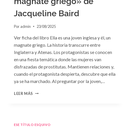
magnate griego» de
Jacqueline Baird
Por
admin
23/08/2025
Ver ficha del libro Ella es una joven inglesa y él, un
magnate griego. La historia transcurre entre
Inglaterra y Atenas. Los protagonistas se conocen
en una fiesta temática donde las mujeres van
disfrazadas de prostitutas. Mantienen relaciones y,
cuando el protagonista despierta, descubre que ella
ya se ha marchado. Al preguntar por la joven,…
CONSULTA
LEER MÁS
N.
°93:
«EL
HIJO
DEL
ESE TÍTULO ESQUIVO
MAGNATE