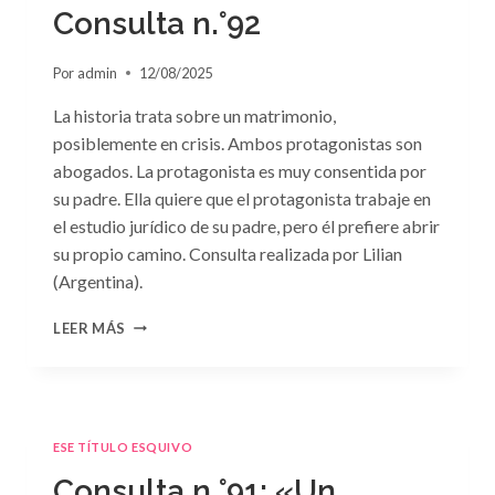
GRIEGO»
Consulta n.°92
DE
JACQUELINE
Por
admin
12/08/2025
BAIRD
La historia trata sobre un matrimonio,
posiblemente en crisis. Ambos protagonistas son
abogados. La protagonista es muy consentida por
su padre. Ella quiere que el protagonista trabaje en
el estudio jurídico de su padre, pero él prefiere abrir
su propio camino. Consulta realizada por Lilian
(Argentina).
CONSULTA
LEER MÁS
N.
°92
ESE TÍTULO ESQUIVO
Consulta n.°91: «Un