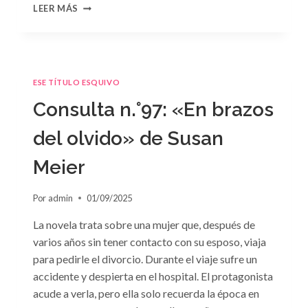
CONSULTA
LEER MÁS
N.
°98:
«SÓLO
CUESTIÓN
DE
ESE TÍTULO ESQUIVO
NEGOCIOS»
DE
Consulta n.°97: «En brazos
SARA
CRAVEN
del olvido» de Susan
Meier
Por
admin
01/09/2025
La novela trata sobre una mujer que, después de
varios años sin tener contacto con su esposo, viaja
para pedirle el divorcio. Durante el viaje sufre un
accidente y despierta en el hospital. El protagonista
acude a verla, pero ella solo recuerda la época en