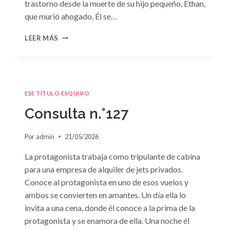
trastorno desde la muerte de su hijo pequeño, Ethan,
que murió ahogado. Él se…
CONSULTA
LEER MÁS
N.
°128:
«DIFÍCIL
DECISIÓN»
DE
ESE TÍTULO ESQUIVO
JANET
DAILEY
Consulta n.°127
Por
admin
21/05/2026
La protagonista trabaja como tripulante de cabina
para una empresa de alquiler de jets privados.
Conoce al protagonista en uno de esos vuelos y
ambos se convierten en amantes. Un día ella lo
invita a una cena, donde él conoce a la prima de la
protagonista y se enamora de ella. Una noche él