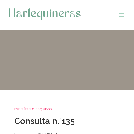
Saltar
al
contenido
ESE TÍTULO ESQUIVO
Consulta n.°135