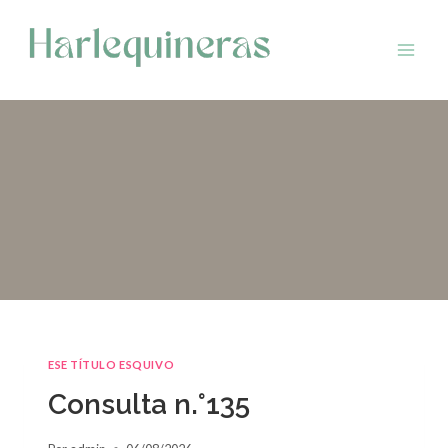
Saltar
al
contenido
ESE TÍTULO ESQUIVO
Consulta n.°135