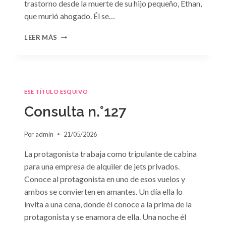
trastorno desde la muerte de su hijo pequeño, Ethan,
que murió ahogado. Él se…
CONSULTA
LEER MÁS
N.
°128:
«DIFÍCIL
DECISIÓN»
DE
ESE TÍTULO ESQUIVO
JANET
DAILEY
Consulta n.°127
Por
admin
21/05/2026
La protagonista trabaja como tripulante de cabina
para una empresa de alquiler de jets privados.
Conoce al protagonista en uno de esos vuelos y
ambos se convierten en amantes. Un día ella lo
invita a una cena, donde él conoce a la prima de la
protagonista y se enamora de ella. Una noche él