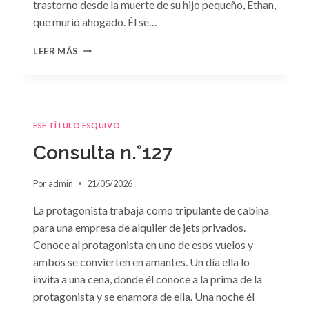
trastorno desde la muerte de su hijo pequeño, Ethan,
que murió ahogado. Él se…
CONSULTA
LEER MÁS
N.
°128:
«DIFÍCIL
DECISIÓN»
DE
ESE TÍTULO ESQUIVO
JANET
DAILEY
Consulta n.°127
Por
admin
21/05/2026
La protagonista trabaja como tripulante de cabina
para una empresa de alquiler de jets privados.
Conoce al protagonista en uno de esos vuelos y
ambos se convierten en amantes. Un día ella lo
invita a una cena, donde él conoce a la prima de la
protagonista y se enamora de ella. Una noche él