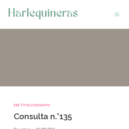
Saltar
al
contenido
ESE TÍTULO ESQUIVO
Consulta n.°135