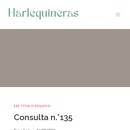
Saltar
al
contenido
ESE TÍTULO ESQUIVO
Consulta n.°135