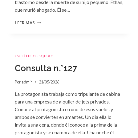
trastorno desde la muerte de su hijo pequeño, Ethan,
que murió ahogado. Él se…
CONSULTA
LEER MÁS
N.
°128:
«DIFÍCIL
DECISIÓN»
DE
ESE TÍTULO ESQUIVO
JANET
DAILEY
Consulta n.°127
Por
admin
21/05/2026
La protagonista trabaja como tripulante de cabina
para una empresa de alquiler de jets privados.
Conoce al protagonista en uno de esos vuelos y
ambos se convierten en amantes. Un día ella lo
invita a una cena, donde él conoce a la prima de la
protagonista y se enamora de ella. Una noche él