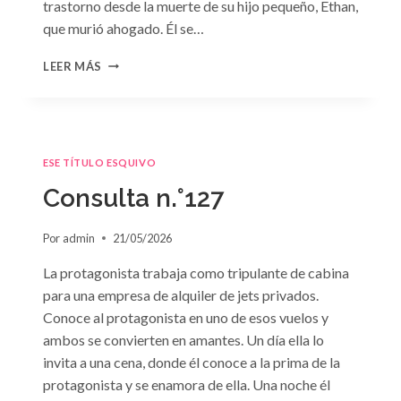
trastorno desde la muerte de su hijo pequeño, Ethan,
que murió ahogado. Él se…
CONSULTA
LEER MÁS
N.
°128:
«DIFÍCIL
DECISIÓN»
DE
ESE TÍTULO ESQUIVO
JANET
DAILEY
Consulta n.°127
Por
admin
21/05/2026
La protagonista trabaja como tripulante de cabina
para una empresa de alquiler de jets privados.
Conoce al protagonista en uno de esos vuelos y
ambos se convierten en amantes. Un día ella lo
invita a una cena, donde él conoce a la prima de la
protagonista y se enamora de ella. Una noche él