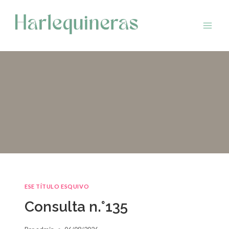
Saltar
al
contenido
ESE TÍTULO ESQUIVO
Consulta n.°135