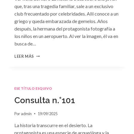
que, tras una tragedia familiar, sale a un exclusivo
club frecuentado por celebridades. Allí conoce a un
griego y queda embarazada de gemelos. Años
después, la hermana del protagonista fotografía a
los niños en un aeropuerto. Al ver la imagen, él va en
busca de…
CONSULTA
LEER MÁS
N.
°102:
«A
MERCED
DE
ESE TÍTULO ESQUIVO
LA
PASIÓN»
Consulta n.°101
DE
PENNY
Por
admin
19/09/2025
JORDAN
La historia transcurre en el desierto. La
protagonista es una especie de arqueóloga y la