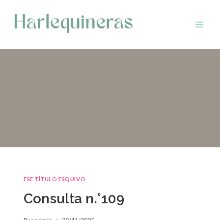
Saltar
al
contenido
ESE TÍTULO ESQUIVO
Consulta n.°109