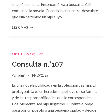
relación con ella. Entonces él va a buscarla. Allí
comienza la novela. Cuando la encuentra, descubre
que ella ha tenido un hijo suyo….
CONSULTA
LEER MÁS
N.
°108:
«INOCENCIA
Y
TRAICIÓN»
ESE TÍTULO ESQUIVO
DE
EMMA
Consulta n.°107
DARCY
Por
admin
14/10/2025
Es una novela publicada en la colección Jazmín. El
protagonista es un heredero que huye de su familia
y de las responsabilidades que le corresponden.
Posiblemente sea hijo ilegítimo. Durante el viaje
pasa por un pueblo o una pequeña ciudad y decide