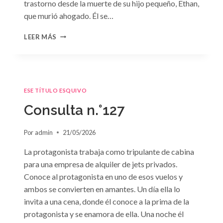
trastorno desde la muerte de su hijo pequeño, Ethan,
que murió ahogado. Él se…
CONSULTA
LEER MÁS
N.
°128:
«DIFÍCIL
DECISIÓN»
DE
ESE TÍTULO ESQUIVO
JANET
DAILEY
Consulta n.°127
Por
admin
21/05/2026
La protagonista trabaja como tripulante de cabina
para una empresa de alquiler de jets privados.
Conoce al protagonista en uno de esos vuelos y
ambos se convierten en amantes. Un día ella lo
invita a una cena, donde él conoce a la prima de la
protagonista y se enamora de ella. Una noche él