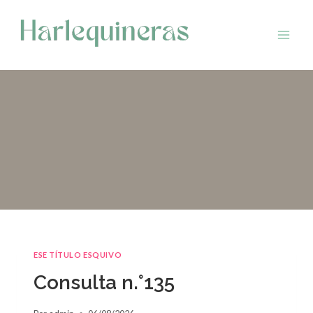
Saltar
al
contenido
ESE TÍTULO ESQUIVO
Consulta n.°135