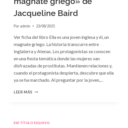
magnate griego» de
Jacqueline Baird
Por
admin
23/08/2025
Ver ficha del libro Ella es una joven inglesa y él, un
magnate griego. La historia transcurre entre
Inglaterra y Atenas. Los protagonistas se conocen
en una fiesta temática donde las mujeres van
disfrazadas de prostitutas. Mantienen relaciones y,
cuando el protagonista despierta, descubre que ella
ya se ha marchado. Al preguntar por la joven,…
CONSULTA
LEER MÁS
N.
°93:
«EL
HIJO
DEL
ESE TÍTULO ESQUIVO
MAGNATE