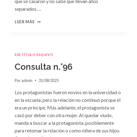
que se casaron y no sabe que llevan años
separados….
CONSULTA
LEER MÁS
N.
°97:
«EN
BRAZOS
DEL
ESE TÍTULO ESQUIVO
OLVIDO»
DE
Consulta n.°96
SUSAN
MEIER
Por
admin
31/08/2025
Los protagonistas fueron novios en la universidad o
en la escuela, pero la relación no continuó porque él
era un príncipe. Más adelante, el protagonista se
casó por deber con otra mujer. Al quedar viudo,
manda a buscar a la protagonista, posiblemente
para retomar la relación o como niñera de sus hijos.