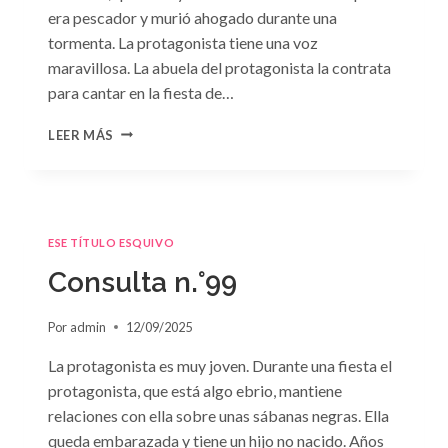
era pescador y murió ahogado durante una
tormenta. La protagonista tiene una voz
maravillosa. La abuela del protagonista la contrata
para cantar en la fiesta de…
CONSULTA
LEER MÁS
N.
°100:
«BODA
DE
CONVENIENCIA»
ESE TÍTULO ESQUIVO
DE
EMMA
Consulta n.°99
DARCY
Por
admin
12/09/2025
La protagonista es muy joven. Durante una fiesta el
protagonista, que está algo ebrio, mantiene
relaciones con ella sobre unas sábanas negras. Ella
queda embarazada y tiene un hijo no nacido. Años