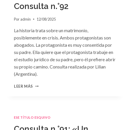
GRIEGO»
Consulta n.°92
DE
JACQUELINE
Por
admin
12/08/2025
BAIRD
La historia trata sobre un matrimonio,
posiblemente en crisis. Ambos protagonistas son
abogados. La protagonista es muy consentida por
su padre. Ella quiere que el protagonista trabaje en
el estudio jurídico de su padre, pero él prefiere abrir
su propio camino. Consulta realizada por Lilian
(Argentina).
CONSULTA
LEER MÁS
N.
°92
ESE TÍTULO ESQUIVO
Consulta n.°91: «Un