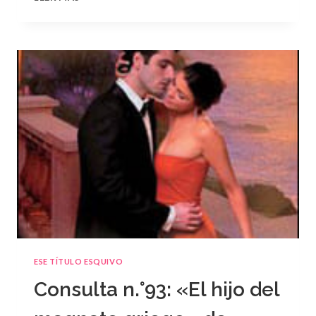
N.
°94
ESE TÍTULO ESQUIVO
Consulta n.°93: «El hijo del