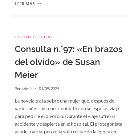
CONSULTA
LEER MÁS
N.
°98:
«SÓLO
CUESTIÓN
DE
ESE TÍTULO ESQUIVO
NEGOCIOS»
DE
Consulta n.°97: «En brazos
SARA
CRAVEN
del olvido» de Susan
Meier
Por
admin
01/09/2025
La novela trata sobre una mujer que, después de
varios años sin tener contacto con su esposo, viaja
para pedirle el divorcio. Durante el viaje sufre un
accidente y despierta en el hospital. El protagonista
acude a verla, pero ella solo recuerda la época en