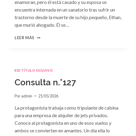
enamoran, pero él está casado y su esposa se
encuentra internada en un sanatorio tras sufrir un
trastorno desde la muerte de su hijo pequeño, Ethan,
que murió ahogado. Él se…
CONSULTA
LEER MÁS
N.
°128:
«DIFÍCIL
DECISIÓN»
DE
ESE TÍTULO ESQUIVO
JANET
DAILEY
Consulta n.°127
Por
admin
21/05/2026
La protagonista trabaja como tripulante de cabina
para una empresa de alquiler de jets privados.
Conoce al protagonista en uno de esos vuelos y
ambos se convierten en amantes. Un día ella lo