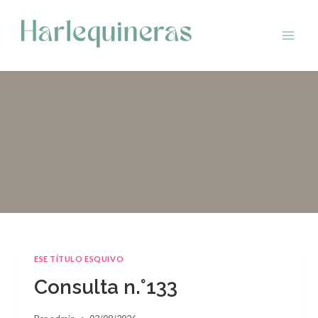
Saltar
al
contenido
ESE TÍTULO ESQUIVO
Consulta n.°133