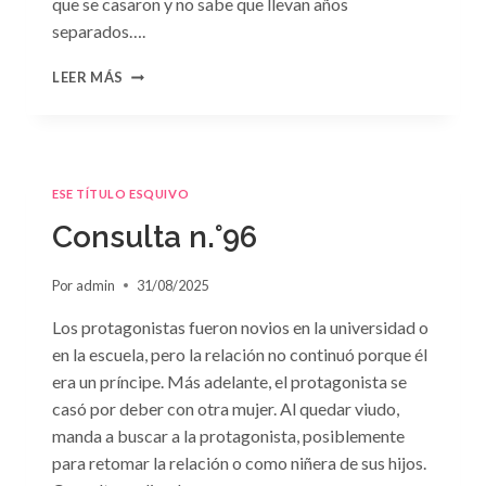
que se casaron y no sabe que llevan años
separados….
CONSULTA
LEER MÁS
N.
°97:
«EN
BRAZOS
DEL
ESE TÍTULO ESQUIVO
OLVIDO»
DE
Consulta n.°96
SUSAN
MEIER
Por
admin
31/08/2025
Los protagonistas fueron novios en la universidad o
en la escuela, pero la relación no continuó porque él
era un príncipe. Más adelante, el protagonista se
casó por deber con otra mujer. Al quedar viudo,
manda a buscar a la protagonista, posiblemente
para retomar la relación o como niñera de sus hijos.