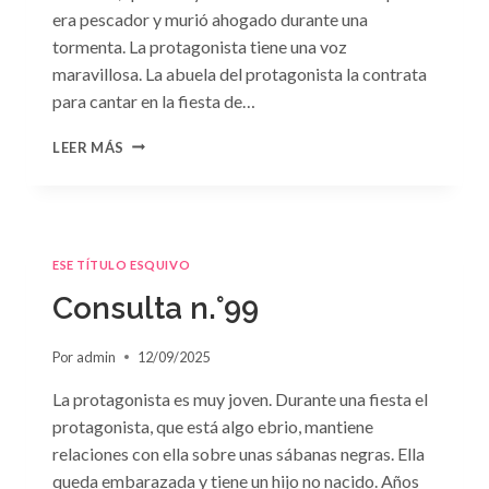
era pescador y murió ahogado durante una
tormenta. La protagonista tiene una voz
maravillosa. La abuela del protagonista la contrata
para cantar en la fiesta de…
CONSULTA
LEER MÁS
N.
°100:
«BODA
DE
CONVENIENCIA»
ESE TÍTULO ESQUIVO
DE
EMMA
Consulta n.°99
DARCY
Por
admin
12/09/2025
La protagonista es muy joven. Durante una fiesta el
protagonista, que está algo ebrio, mantiene
relaciones con ella sobre unas sábanas negras. Ella
queda embarazada y tiene un hijo no nacido. Años