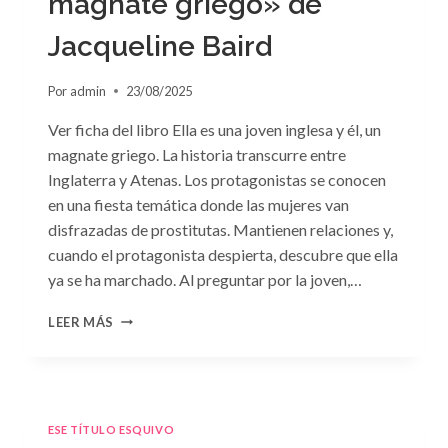
magnate griego» de
Jacqueline Baird
Por
admin
23/08/2025
Ver ficha del libro Ella es una joven inglesa y él, un
magnate griego. La historia transcurre entre
Inglaterra y Atenas. Los protagonistas se conocen
en una fiesta temática donde las mujeres van
disfrazadas de prostitutas. Mantienen relaciones y,
cuando el protagonista despierta, descubre que ella
ya se ha marchado. Al preguntar por la joven,…
CONSULTA
LEER MÁS
N.
°93:
«EL
HIJO
DEL
ESE TÍTULO ESQUIVO
MAGNATE