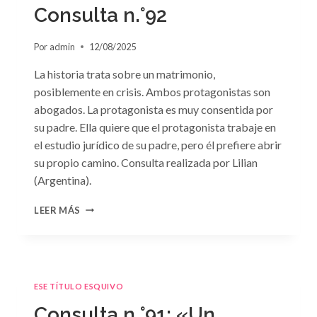
GRIEGO»
Consulta n.°92
DE
JACQUELINE
Por
admin
12/08/2025
BAIRD
La historia trata sobre un matrimonio,
posiblemente en crisis. Ambos protagonistas son
abogados. La protagonista es muy consentida por
su padre. Ella quiere que el protagonista trabaje en
el estudio jurídico de su padre, pero él prefiere abrir
su propio camino. Consulta realizada por Lilian
(Argentina).
CONSULTA
LEER MÁS
N.
°92
ESE TÍTULO ESQUIVO
Consulta n.°91: «Un