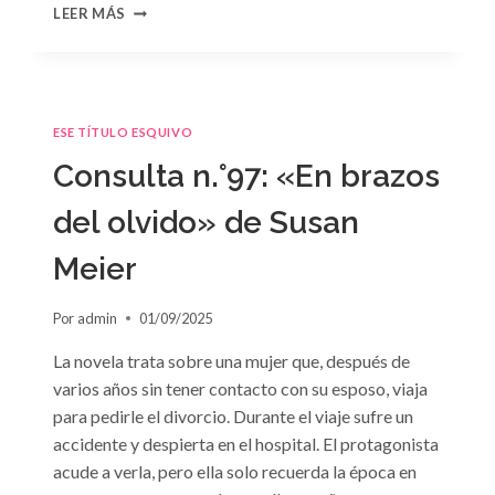
CONSULTA
LEER MÁS
N.
°98:
«SÓLO
CUESTIÓN
DE
ESE TÍTULO ESQUIVO
NEGOCIOS»
DE
Consulta n.°97: «En brazos
SARA
CRAVEN
del olvido» de Susan
Meier
Por
admin
01/09/2025
La novela trata sobre una mujer que, después de
varios años sin tener contacto con su esposo, viaja
para pedirle el divorcio. Durante el viaje sufre un
accidente y despierta en el hospital. El protagonista
acude a verla, pero ella solo recuerda la época en