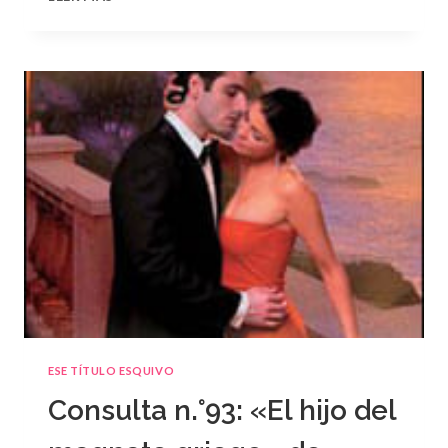
N.
°94
ESE TÍTULO ESQUIVO
Consulta n.°93: «El hijo del