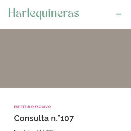
Saltar
al
contenido
ESE TÍTULO ESQUIVO
Consulta n.°107