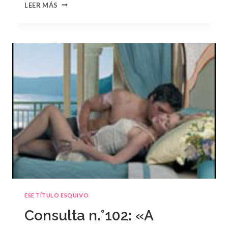
CONSULTA
LEER MÁS
N.
°103:
«EL
GRAN
ESCÁNDALO»
DE
DANI
COLLINS
ESE TÍTULO ESQUIVO
Consulta n.°102: «A