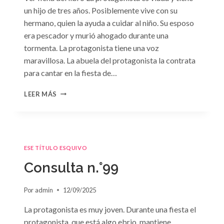
un hijo de tres años. Posiblemente vive con su
hermano, quien la ayuda a cuidar al niño. Su esposo
era pescador y murió ahogado durante una
tormenta. La protagonista tiene una voz
maravillosa. La abuela del protagonista la contrata
para cantar en la fiesta de…
CONSULTA
LEER MÁS
N.
°100:
«BODA
DE
CONVENIENCIA»
ESE TÍTULO ESQUIVO
DE
EMMA
Consulta n.°99
DARCY
Por
admin
12/09/2025
La protagonista es muy joven. Durante una fiesta el
protagonista, que está algo ebrio, mantiene