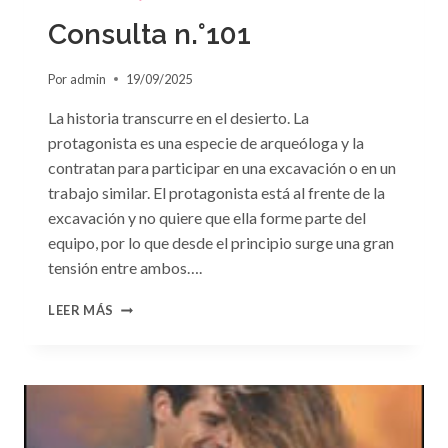
LA
PASIÓN»
Consulta n.°101
DE
PENNY
Por
admin
19/09/2025
JORDAN
La historia transcurre en el desierto. La
protagonista es una especie de arqueóloga y la
contratan para participar en una excavación o en un
trabajo similar. El protagonista está al frente de la
excavación y no quiere que ella forme parte del
equipo, por lo que desde el principio surge una gran
tensión entre ambos….
CONSULTA
LEER MÁS
N.
°101