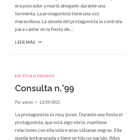
era pescador y murió ahogado durante una
tormenta. La protagonista tiene una voz
maravillosa. La abuela del protagonista la contrata
para cantar en la fiesta de…
CONSULTA
LEER MÁS
N.
°100:
«BODA
DE
CONVENIENCIA»
ESE TÍTULO ESQUIVO
DE
EMMA
Consulta n.°99
DARCY
Por
admin
12/09/2025
La protagonista es muy joven. Durante una fiesta el
protagonista, que está algo ebrio, mantiene
relaciones con ella sobre unas sábanas negras. Ella
queda embarazada y tiene un hijo no nacido. Años