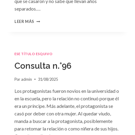
que se casaron y no sabe que llevan años
separados….
CONSULTA
LEER MÁS
N.
°97:
«EN
BRAZOS
DEL
ESE TÍTULO ESQUIVO
OLVIDO»
DE
Consulta n.°96
SUSAN
MEIER
Por
admin
31/08/2025
Los protagonistas fueron novios en la universidad o
en la escuela, pero la relación no continuó porque él
era un príncipe. Más adelante, el protagonista se
casó por deber con otra mujer. Al quedar viudo,
manda a buscar a la protagonista, posiblemente
para retomar la relación o como niñera de sus hijos.