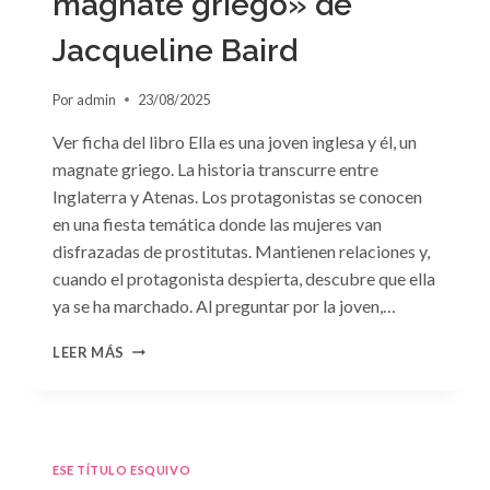
magnate griego» de
Jacqueline Baird
Por
admin
23/08/2025
Ver ficha del libro Ella es una joven inglesa y él, un
magnate griego. La historia transcurre entre
Inglaterra y Atenas. Los protagonistas se conocen
en una fiesta temática donde las mujeres van
disfrazadas de prostitutas. Mantienen relaciones y,
cuando el protagonista despierta, descubre que ella
ya se ha marchado. Al preguntar por la joven,…
CONSULTA
LEER MÁS
N.
°93:
«EL
HIJO
DEL
ESE TÍTULO ESQUIVO
MAGNATE