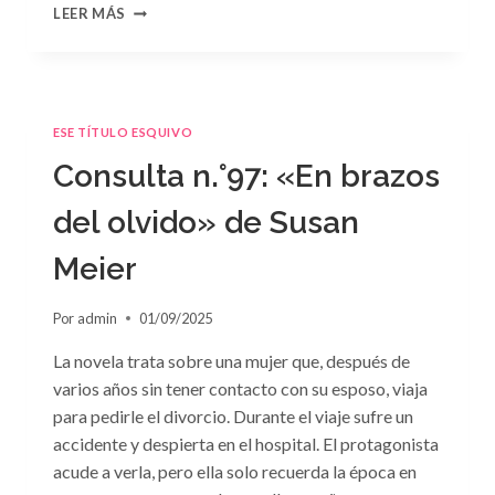
CONSULTA
LEER MÁS
N.
°98:
«SÓLO
CUESTIÓN
DE
ESE TÍTULO ESQUIVO
NEGOCIOS»
DE
Consulta n.°97: «En brazos
SARA
CRAVEN
del olvido» de Susan
Meier
Por
admin
01/09/2025
La novela trata sobre una mujer que, después de
varios años sin tener contacto con su esposo, viaja
para pedirle el divorcio. Durante el viaje sufre un
accidente y despierta en el hospital. El protagonista
acude a verla, pero ella solo recuerda la época en