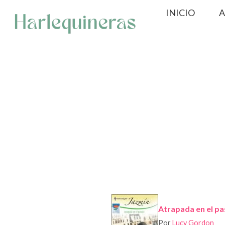
Saltar
INICIO
A
al
contenido
Atrapada en el p
Por
Lucy Gordon